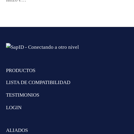
PRODUCTOS
LISTA DE COMPATIBILIDAD
TESTIMONIOS
LOGIN
ALIADOS