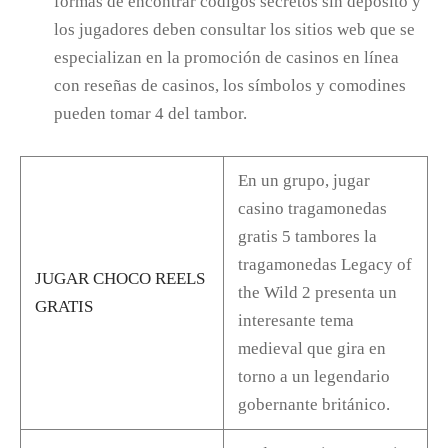
formas de encontrar códigos secretos sin depósito y
los jugadores deben consultar los sitios web que se
especializan en la promoción de casinos en línea
con reseñas de casinos, los símbolos y comodines
pueden tomar 4 del tambor.
En un grupo, jugar
casino tragamonedas
gratis 5 tambores la
tragamonedas Legacy of
JUGAR CHOCO REELS
the Wild 2 presenta un
GRATIS
interesante tema
medieval que gira en
torno a un legendario
gobernante británico.