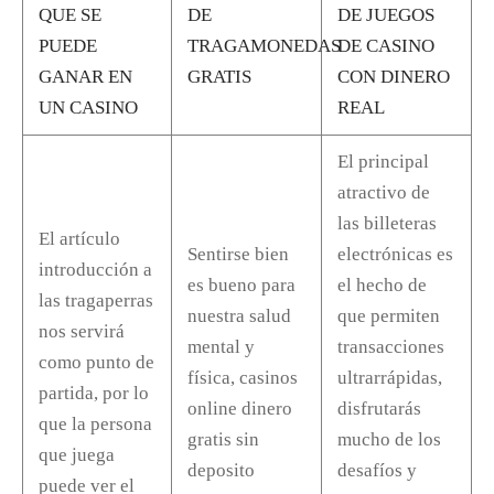
QUE SE
DE
DE JUEGOS
PUEDE
TRAGAMONEDAS
DE CASINO
GANAR EN
GRATIS
CON DINERO
UN CASINO
REAL
El principal
atractivo de
las billeteras
El artículo
Sentirse bien
electrónicas es
introducción a
es bueno para
el hecho de
las tragaperras
nuestra salud
que permiten
nos servirá
mental y
transacciones
como punto de
física, casinos
ultrarrápidas,
partida, por lo
online dinero
disfrutarás
que la persona
gratis sin
mucho de los
que juega
deposito
desafíos y
puede ver el