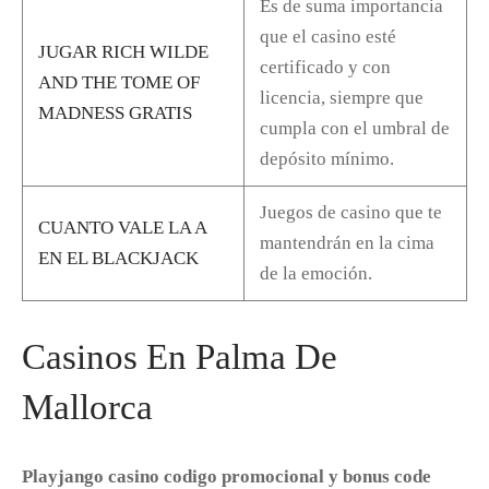
Es de suma importancia
que el casino esté
JUGAR RICH WILDE
certificado y con
AND THE TOME OF
licencia, siempre que
MADNESS GRATIS
cumpla con el umbral de
depósito mínimo.
Juegos de casino que te
CUANTO VALE LA A
mantendrán en la cima
EN EL BLACKJACK
de la emoción.
Casinos En Palma De
Mallorca
Playjango casino codigo promocional y bonus code