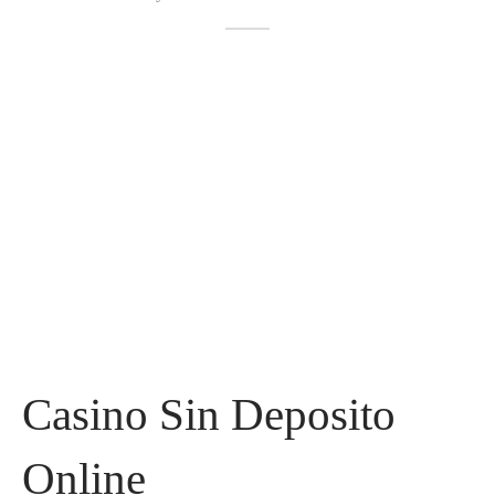
Casino Sin Deposito
Online