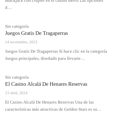
Blackjack con crupier en el casino móvil Las opciones
d…
Sin categoría
Juegos Gratis De Tragaperras
14 noviembre, 2023
Juegos Gratis De Tragaperras Si hace clic en la categoría
Juegos principales, diseñado para llevarte…
Sin categoría
El Casino Alcalá De Henares Reservas
23 abril, 2024
El Casino Alcalá De Henares Reservas Una de las
características más atractivas de Golden Stars es su…