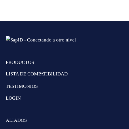
PRODUCTOS
LISTA DE COMPATIBILIDAD
TESTIMONIOS
LOGIN
ALIADOS