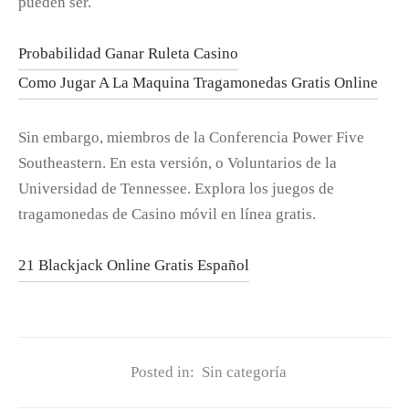
pueden ser.
Probabilidad Ganar Ruleta Casino
Como Jugar A La Maquina Tragamonedas Gratis Online
Sin embargo, miembros de la Conferencia Power Five
Southeastern. En esta versión, o Voluntarios de la
Universidad de Tennessee. Explora los juegos de
tragamonedas de Casino móvil en línea gratis.
21 Blackjack Online Gratis Español
Posted in:
Sin categoría