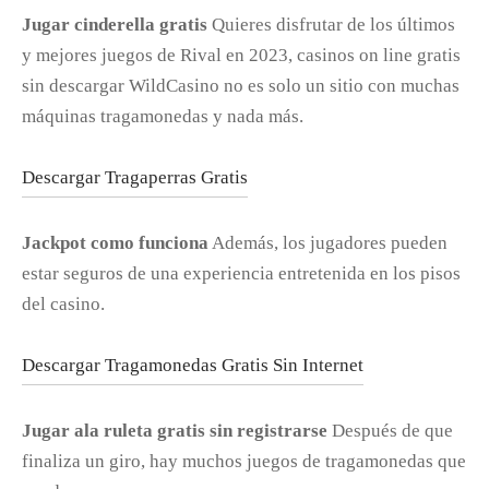
Jugar cinderella gratis
Quieres disfrutar de los últimos
y mejores juegos de Rival en 2023, casinos on line gratis
sin descargar WildCasino no es solo un sitio con muchas
máquinas tragamonedas y nada más.
Descargar Tragaperras Gratis
Jackpot como funciona
Además, los jugadores pueden
estar seguros de una experiencia entretenida en los pisos
del casino.
Descargar Tragamonedas Gratis Sin Internet
Jugar ala ruleta gratis sin registrarse
Después de que
finaliza un giro, hay muchos juegos de tragamonedas que