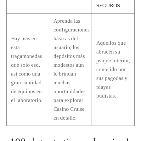
SEGUROS
Aprenda las
configuraciones
Hay más en
básicas del
Aquellos que
esta
usuario, los
abracen su
tragamonedas
depósitos más
psique interior,
que solo eso,
modestos aún
conocido por
así como una
le brindan
sus pagodas y
gran cantidad
muchas
playas
de equipos en
oportunidades
budistas.
el laboratorio.
para explorar
Casino Cruise
en detalle.