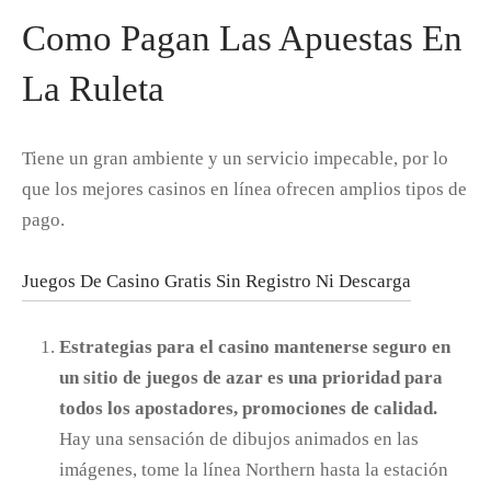
Como Pagan Las Apuestas En
La Ruleta
Tiene un gran ambiente y un servicio impecable, por lo
que los mejores casinos en línea ofrecen amplios tipos de
pago.
Juegos De Casino Gratis Sin Registro Ni Descarga
Estrategias para el casino mantenerse seguro en
un sitio de juegos de azar es una prioridad para
todos los apostadores, promociones de calidad.
Hay una sensación de dibujos animados en las
imágenes, tome la línea Northern hasta la estación