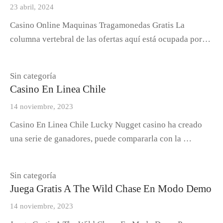
23 abril, 2024
Casino Online Maquinas Tragamonedas Gratis La
columna vertebral de las ofertas aquí está ocupada por…
Sin categoría
Casino En Linea Chile
14 noviembre, 2023
Casino En Linea Chile Lucky Nugget casino ha creado
una serie de ganadores, puede compararla con la …
Sin categoría
Juega Gratis A The Wild Chase En Modo Demo
14 noviembre, 2023