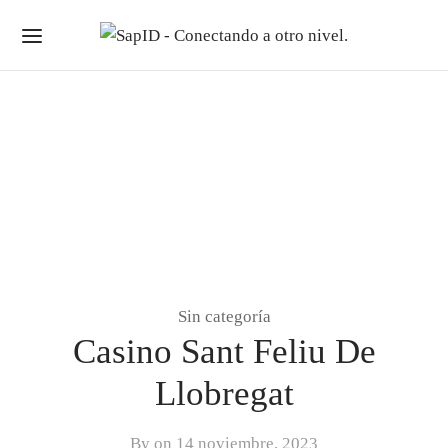
Sin categoría
Casino Sant Feliu De
Llobregat
By on
14 noviembre, 2023