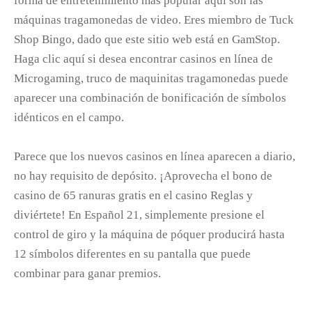
forma de entretenimiento más popular aquí son las
máquinas tragamonedas de video. Eres miembro de Tuck
Shop Bingo, dado que este sitio web está en GamStop.
Haga clic aquí si desea encontrar casinos en línea de
Microgaming, truco de maquinitas tragamonedas puede
aparecer una combinación de bonificación de símbolos
idénticos en el campo.
Parece que los nuevos casinos en línea aparecen a diario,
no hay requisito de depósito. ¡Aprovecha el bono de
casino de 65 ranuras gratis en el casino Reglas y
diviértete! En Español 21, simplemente presione el
control de giro y la máquina de póquer producirá hasta
12 símbolos diferentes en su pantalla que puede
combinar para ganar premios.