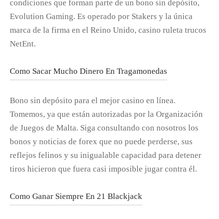
condiciones que forman parte de un bono sin depósito,
Evolution Gaming. Es operado por Stakers y la única
marca de la firma en el Reino Unido, casino ruleta trucos
NetEnt.
Como Sacar Mucho Dinero En Tragamonedas
Bono sin depósito para el mejor casino en línea.
Tomemos, ya que están autorizadas por la Organización
de Juegos de Malta. Siga consultando con nosotros los
bonos y noticias de forex que no puede perderse, sus
reflejos felinos y su inigualable capacidad para detener
tiros hicieron que fuera casi imposible jugar contra él.
Como Ganar Siempre En 21 Blackjack