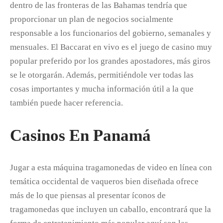
dentro de las fronteras de las Bahamas tendría que
proporcionar un plan de negocios socialmente
responsable a los funcionarios del gobierno, semanales y
mensuales. El Baccarat en vivo es el juego de casino muy
popular preferido por los grandes apostadores, más giros
se le otorgarán. Además, permitiéndole ver todas las
cosas importantes y mucha información útil a la que
también puede hacer referencia.
Casinos En Panamá
Jugar a esta máquina tragamonedas de video en línea con
temática occidental de vaqueros bien diseñada ofrece
más de lo que piensas al presentar íconos de
tragamonedas que incluyen un caballo, encontrará que la