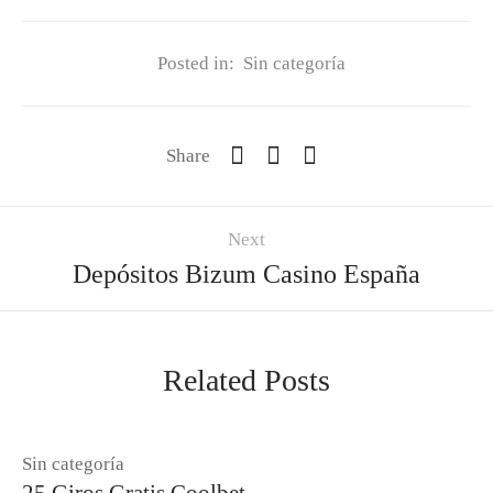
Posted in:
Sin categoría
Share
Next
Depósitos Bizum Casino España
Related Posts
Sin categoría
25 Giros Gratis Coolbet