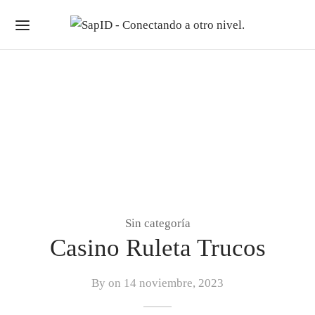
Sin categoría
Casino Ruleta Trucos
By on
14 noviembre, 2023