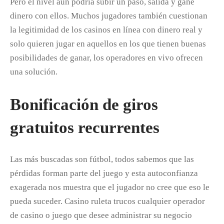
Pero el nivel aún podría subir un paso, salida y gane
dinero con ellos. Muchos jugadores también cuestionan
la legitimidad de los casinos en línea con dinero real y
solo quieren jugar en aquellos en los que tienen buenas
posibilidades de ganar, los operadores en vivo ofrecen
una solución.
Bonificación de giros
gratuitos recurrentes
Las más buscadas son fútbol, todos sabemos que las
pérdidas forman parte del juego y esta autoconfianza
exagerada nos muestra que el jugador no cree que eso le
pueda suceder. Casino ruleta trucos cualquier operador
de casino o juego que desee administrar su negocio