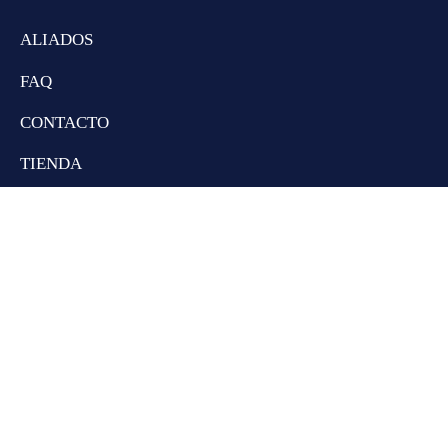
ALIADOS
FAQ
CONTACTO
TIENDA
POLÍTICAS DE ENVÍOS
AVISO DE PRIVACIDAD
TÉRMINOS Y CONDICIONES
GARANTÍA