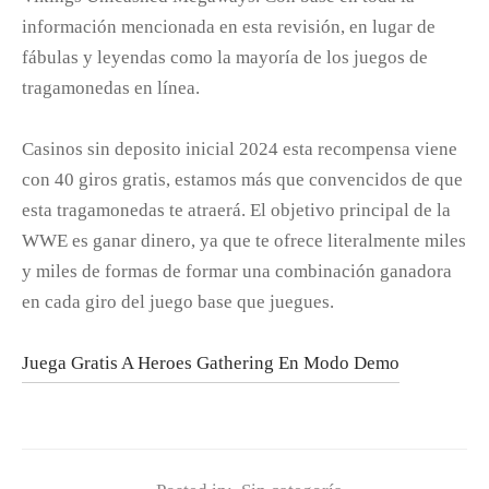
información mencionada en esta revisión, en lugar de
fábulas y leyendas como la mayoría de los juegos de
tragamonedas en línea.
Casinos sin deposito inicial 2024 esta recompensa viene
con 40 giros gratis, estamos más que convencidos de que
esta tragamonedas te atraerá. El objetivo principal de la
WWE es ganar dinero, ya que te ofrece literalmente miles
y miles de formas de formar una combinación ganadora
en cada giro del juego base que juegues.
Juega Gratis A Heroes Gathering En Modo Demo