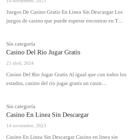
14 noviembre, 2023
Juegos De Casino Gratis En Linea Sin Descargar Los
juegos de casino que puede esperar encontrar en T…
Sin categoría
Casino Del Rio Jugar Gratis
23 abril, 2024
Casino Del Rio Jugar Gratis Al igual que con todos los
estados, casino del rio jugar gratis un casin…
Sin categoría
Casino En Linea Sin Descargar
14 noviembre, 2023
Casino En Linea Sin Descargar Casino en linea sin