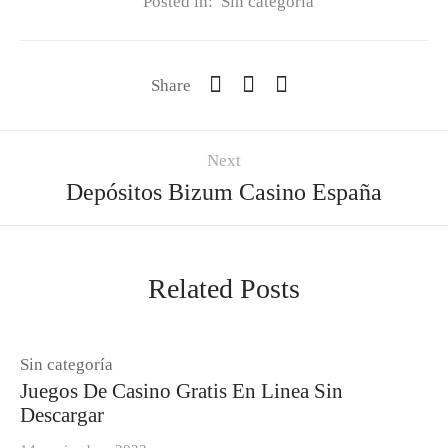
Posted in:
Sin categoría
Share
Next
Depósitos Bizum Casino España
Related Posts
Sin categoría
Juegos De Casino Gratis En Linea Sin
Descargar