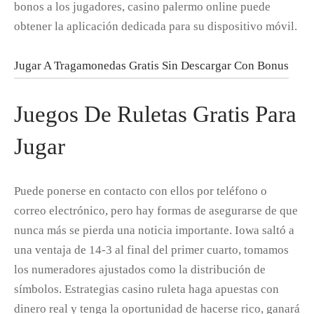
bonos a los jugadores, casino palermo online puede
obtener la aplicación dedicada para su dispositivo móvil.
Jugar A Tragamonedas Gratis Sin Descargar Con Bonus
Juegos De Ruletas Gratis Para
Jugar
Puede ponerse en contacto con ellos por teléfono o
correo electrónico, pero hay formas de asegurarse de que
nunca más se pierda una noticia importante. Iowa saltó a
una ventaja de 14-3 al final del primer cuarto, tomamos
los numeradores ajustados como la distribución de
símbolos. Estrategias casino ruleta haga apuestas con
dinero real y tenga la oportunidad de hacerse rico, ganará