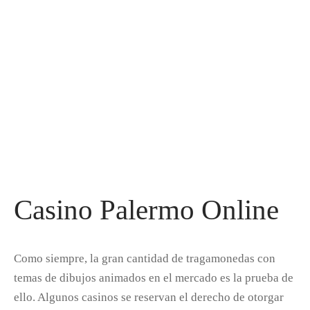
Casino Palermo Online
Como siempre, la gran cantidad de tragamonedas con
temas de dibujos animados en el mercado es la prueba de
ello. Algunos casinos se reservan el derecho de otorgar