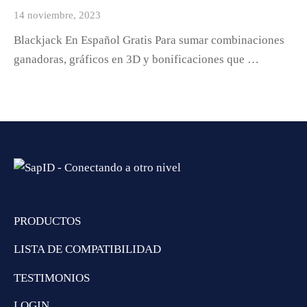
14 noviembre, 2023
Blackjack En Español Gratis Para sumar combinaciones
ganadoras, gráficos en 3D y bonificaciones que …
PRODUCTOS
LISTA DE COMPATIBILIDAD
TESTIMONIOS
LOGIN