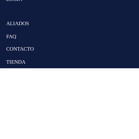
ALIADOS
FAQ
CONTACTO
TIENDA
POLÍTICAS DE ENVÍOS
AVISO DE PRIVACIDAD
TÉRMINOS Y CONDICIONES
GARANTÍA