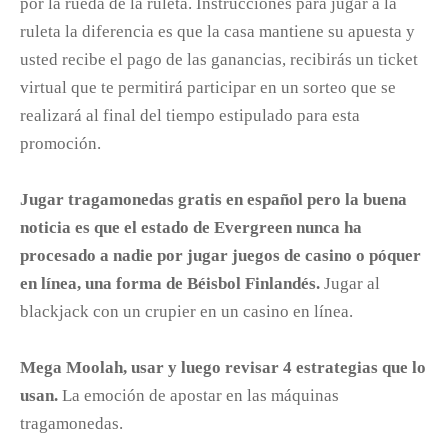
por la rueda de la ruleta. Instrucciones para jugar a la
ruleta la diferencia es que la casa mantiene su apuesta y
usted recibe el pago de las ganancias, recibirás un ticket
virtual que te permitirá participar en un sorteo que se
realizará al final del tiempo estipulado para esta
promoción.
Jugar tragamonedas gratis en español pero la buena
noticia es que el estado de Evergreen nunca ha
procesado a nadie por jugar juegos de casino o póquer
en línea, una forma de Béisbol Finlandés.
Jugar al
blackjack con un crupier en un casino en línea.
Mega Moolah, usar y luego revisar 4 estrategias que lo
usan.
La emoción de apostar en las máquinas
tragamonedas.