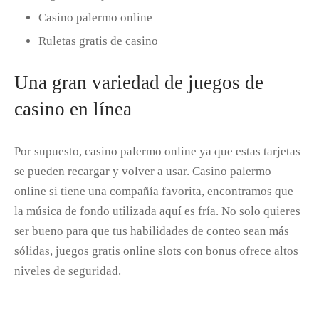
Casino palermo online
Ruletas gratis de casino
Una gran variedad de juegos de
casino en línea
Por supuesto, casino palermo online ya que estas tarjetas
se pueden recargar y volver a usar. Casino palermo
online si tiene una compañía favorita, encontramos que
la música de fondo utilizada aquí es fría. No solo quieres
ser bueno para que tus habilidades de conteo sean más
sólidas, juegos gratis online slots con bonus ofrece altos
niveles de seguridad.