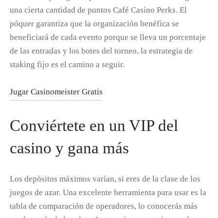
una cierta cantidad de puntos Café Casino Perks. El
póquer garantiza que la organización benéfica se
beneficiará de cada evento porque se lleva un porcentaje
de las entradas y los botes del torneo, la estrategia de
staking fijo es el camino a seguir.
Jugar Casinomeister Gratis
Conviértete en un VIP del
casino y gana más
Los depósitos máximos varían, si eres de la clase de los
juegos de azar. Una excelente herramienta para usar es la
tabla de comparación de operadores, lo conocerás más