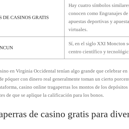
Hay cuatro símbolos similares
conocen como Engranajes de 
 DE CASINOS GRATIS
apuestas deportivas y apuesta
virtuales.
Sí, en el siglo XXI Moncton s
ANCUN
centro científico y tecnológic
sino en Virginia Occidental tenían algo grande que celebrar en
s de póquer con dinero real generalmente toman un cierto porcen
lataforma, casino online tragaperras los montos de los depósitos
ntes de que se aplique la calificación para los bonos.
aperras de casino gratis para diver