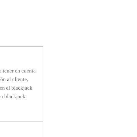
a tener en cuenta
ón al cliente,
en el blackjack
n blackjack.