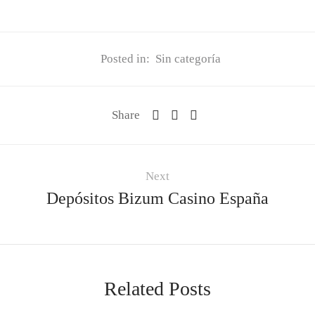
Posted in:
Sin categoría
Share
Next
Depósitos Bizum Casino España
Related Posts