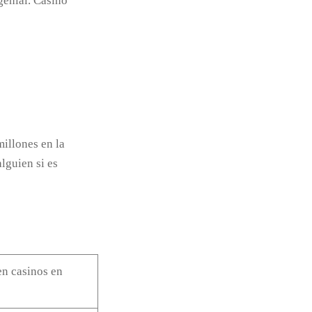
genial. Casino
millones en la
lguien si es
en casinos en