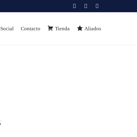
Social
Contacto
Tienda
Aliados
s