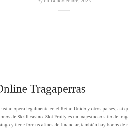
By on
14 noviembre, 2023
Online Tragaperras
casino opera legalmente en el Reino Unido y otros países, así qu
bonos de Skrill casino. Slot Fruity es un majestuoso sitio de tr
bingo y tiene formas afines de financiar, también hay bonos de 