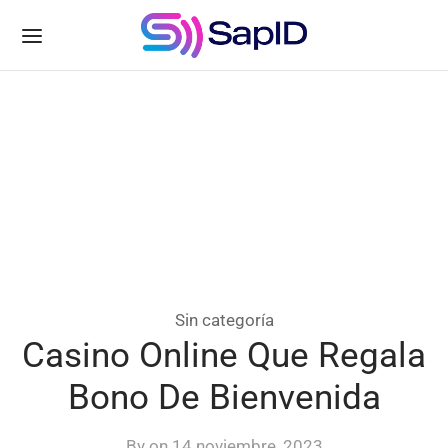
Sin categoría
Casino Online Que Regala
Bono De Bienvenida
By on
14 noviembre, 2023