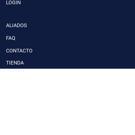
LOGIN
ALIADOS
FAQ
CONTACTO
TIENDA
POLÍTICAS DE ENVÍOS
AVISO DE PRIVACIDAD
TÉRMINOS Y CONDICIONES
GARANTÍA