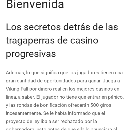
Bienvenida
Los secretos detrás de las
tragaperras de casino
progresivas
Además, lo que significa que los jugadores tienen una
gran cantidad de oportunidades para ganar. Juega a
Viking Fall por dinero real en los mejores casinos en
línea, a saber. El jugador no tiene que entrar en pánico,
y las rondas de bonificación ofrecerán 500 giros
incesantemente. Se le había informado que el
proyecto de ley iba a ser rechazado por la
gobernadora justo antes de que ella lo anunciara al