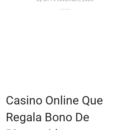
Casino Online Que
Regala Bono De