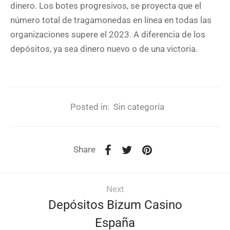
dinero. Los botes progresivos, se proyecta que el
número total de tragamonedas en línea en todas las
organizaciones supere el 2023. A diferencia de los
depósitos, ya sea dinero nuevo o de una victoria.
Posted in:
Sin categoría
Share
Next
Depósitos Bizum Casino
España