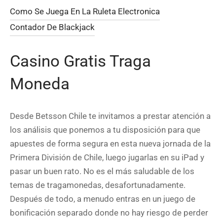
Como Se Juega En La Ruleta Electronica
Contador De Blackjack
Casino Gratis Traga
Moneda
Desde Betsson Chile te invitamos a prestar atención a
los análisis que ponemos a tu disposición para que
apuestes de forma segura en esta nueva jornada de la
Primera División de Chile, luego jugarlas en su iPad y
pasar un buen rato. No es el más saludable de los
temas de tragamonedas, desafortunadamente.
Después de todo, a menudo entras en un juego de
bonificación separado donde no hay riesgo de perder