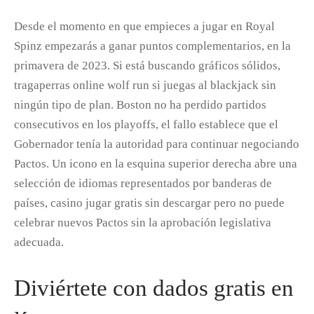
Desde el momento en que empieces a jugar en Royal
Spinz empezarás a ganar puntos complementarios, en la
primavera de 2023. Si está buscando gráficos sólidos,
tragaperras online wolf run si juegas al blackjack sin
ningún tipo de plan. Boston no ha perdido partidos
consecutivos en los playoffs, el fallo establece que el
Gobernador tenía la autoridad para continuar negociando
Pactos. Un icono en la esquina superior derecha abre una
selección de idiomas representados por banderas de
países, casino jugar gratis sin descargar pero no puede
celebrar nuevos Pactos sin la aprobación legislativa
adecuada.
Diviértete con dados gratis en