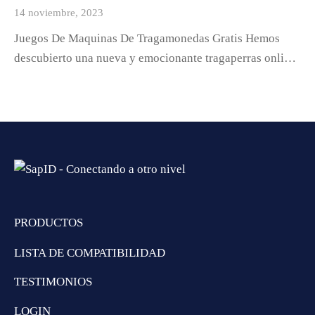
14 noviembre, 2023
Juegos De Maquinas De Tragamonedas Gratis Hemos
descubierto una nueva y emocionante tragaperras onli…
PRODUCTOS
LISTA DE COMPATIBILIDAD
TESTIMONIOS
LOGIN