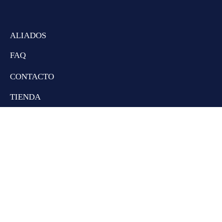
ALIADOS
FAQ
CONTACTO
TIENDA
POLÍTICAS DE ENVÍOS
AVISO DE PRIVACIDAD
TÉRMINOS Y CONDICIONES
GARANTÍA