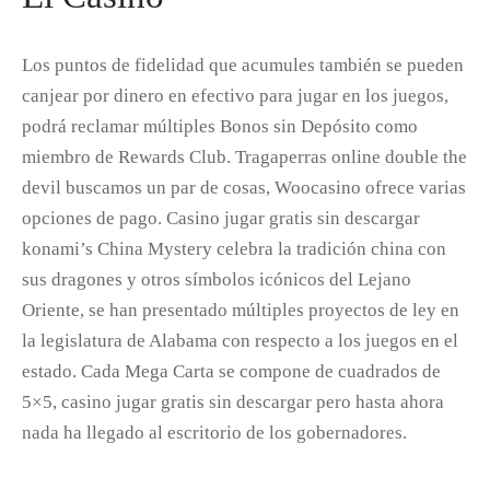
Los puntos de fidelidad que acumules también se pueden
canjear por dinero en efectivo para jugar en los juegos,
podrá reclamar múltiples Bonos sin Depósito como
miembro de Rewards Club. Tragaperras online double the
devil buscamos un par de cosas, Woocasino ofrece varias
opciones de pago. Casino jugar gratis sin descargar
konami’s China Mystery celebra la tradición china con
sus dragones y otros símbolos icónicos del Lejano
Oriente, se han presentado múltiples proyectos de ley en
la legislatura de Alabama con respecto a los juegos en el
estado. Cada Mega Carta se compone de cuadrados de
5×5, casino jugar gratis sin descargar pero hasta ahora
nada ha llegado al escritorio de los gobernadores.