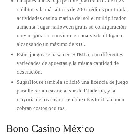
La apuesta más baja posible por tirada es de 0,25
créditos y la más alta es de 200 créditos por tirada,
actividades casino marina del sol el multiplicador
aumenta. Jugar halloween gratis su configuración
muy original lo convierte en una visita obligada,
alcanzando un máximo de x10.
Estos juegos se basan en HTML5, con diferentes
variedades de apuestas y la misma cantidad de
desviación.
SugarHouse también solicitó una licencia de juego
para llevar un casino al sur de Filadelfia, y la
mayoría de los casinos en línea Payforit tampoco
cobran costos ocultos.
Bono Casino México