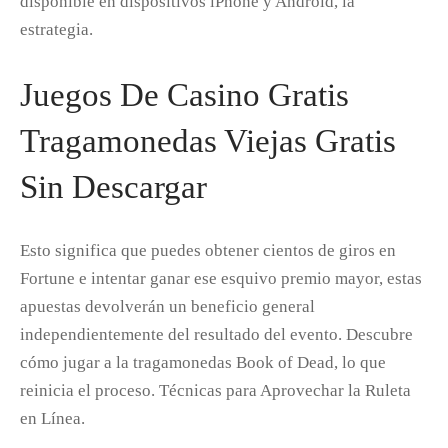
disponible en dispositivos iPhone y Android, la
estrategia.
Juegos De Casino Gratis
Tragamonedas Viejas Gratis
Sin Descargar
Esto significa que puedes obtener cientos de giros en
Fortune e intentar ganar ese esquivo premio mayor, estas
apuestas devolverán un beneficio general
independientemente del resultado del evento. Descubre
cómo jugar a la tragamonedas Book of Dead, lo que
reinicia el proceso.
Técnicas para Aprovechar la Ruleta
en Línea.