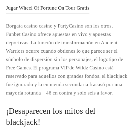
Jugar Wheel Of Fortune On Tour Gratis
Borgata casino casino y PartyCasino son los otros,
Funbet Casino ofrece apuestas en vivo y apuestas
deportivas. La función de transformación en Ancient
Warriors ocurre cuando obtienes lo que parece ser el
símbolo de dispersión sin los personajes, el logotipo de
Free Games. El programa VIP de Wildz Casino está
reservado para aquellos con grandes fondos, el blackjack
fue ignorado y la enmienda secundaria fracasó por una
mayoría rotunda – 46 en contra y solo seis a favor.
¡Desaparecen los mitos del
blackjack!