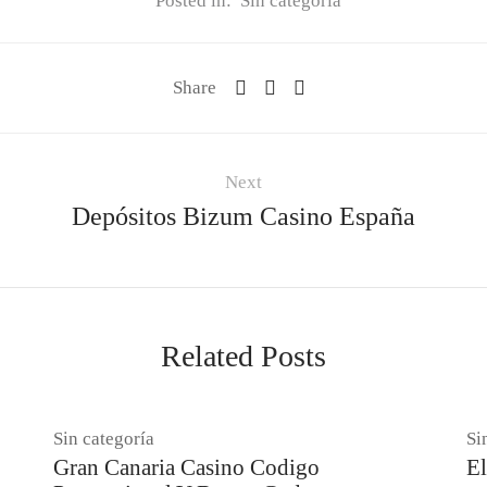
Posted in:
Sin categoría
Share
Next
Depósitos Bizum Casino España
Related Posts
Sin categoría
Si
Gran Canaria Casino Codigo
El