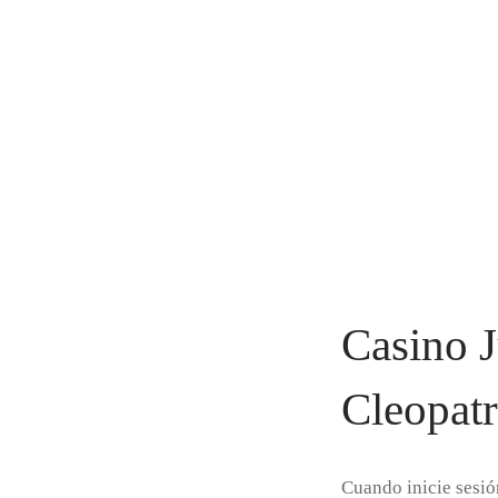
Casino 
Cleopat
Cuando inicie sesión