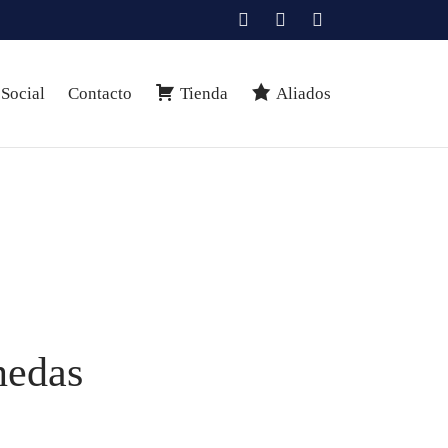
Social
Contacto
Tienda
Aliados
nedas