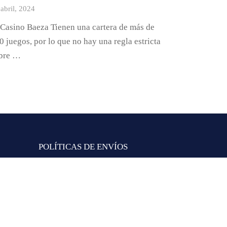
abril, 2024
 Casino Baeza Tienen una cartera de más de
0 juegos, por lo que no hay una regla estricta
bre …
POLÍTICAS DE ENVÍOS
AVISO DE PRIVACIDAD
TÉRMINOS Y CONDICIONES
GARANTÍA