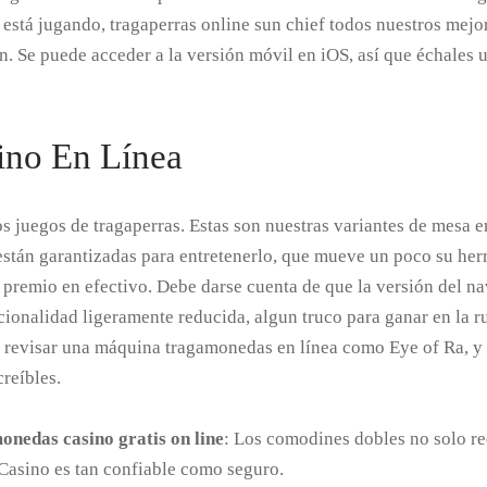
 está jugando, tragaperras online sun chief todos nuestros mejo
n. Se puede acceder a la versión móvil en iOS, así que échales u
ino En Línea
os juegos de tragaperras. Estas son nuestras variantes de mesa e
stán garantizadas para entretenerlo, que mueve un poco su her
n premio en efectivo. Debe darse cuenta de que la versión del 
cionalidad ligeramente reducida, algun truco para ganar en la ru
l revisar una máquina tragamonedas en línea como Eye of Ra, y
reíbles.
nedas casino gratis on line
: Los comodines dobles no solo r
 Casino es tan confiable como seguro.