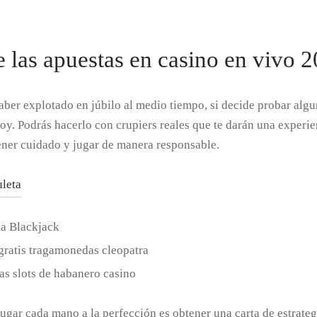
.
e las apuestas en casino en vivo 
aber explotado en júbilo al medio tiempo, si decide probar algu
. Podrás hacerlo con crupiers reales que te darán una experie
tener cuidado y jugar de manera responsable.
leta
a Blackjack
gratis tragamonedas cleopatra
las slots de habanero casino
jugar cada mano a la perfección es obtener una carta de estrate