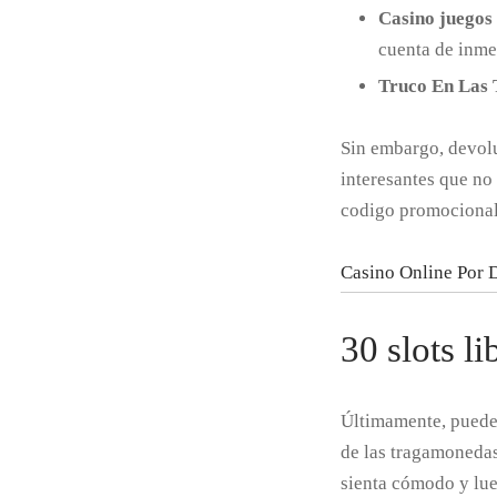
Casino juegos
cuenta de inme
Truco En Las 
Sin embargo, devolu
interesantes que no
codigo promocional 
Casino Online Por 
30 slots l
Últimamente, puede 
de las tragamonedas 
sienta cómodo y lue