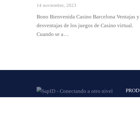
14 noviembre, 2023
Bono Bienvenida Casino Barcelona Ventajas y
desventajas de los juegos de Casino virtual.
Cuando se a…
PROD
LIST
TEST
LOGI