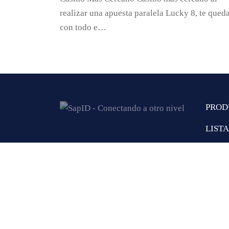
realizar una apuesta paralela Lucky 8, te qued
con todo e…
PROD
LIST
TEST
LOGI