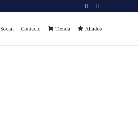
Social
Contacto
Tienda
Aliados