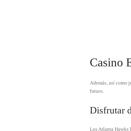
Casino 
Además, así como ju
futuro.
Disfrutar 
Los Atlanta Hawks h