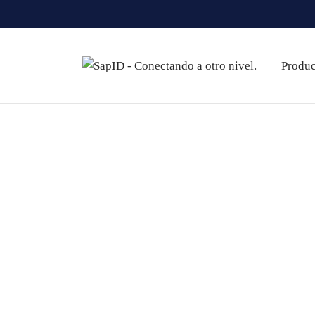
Produc