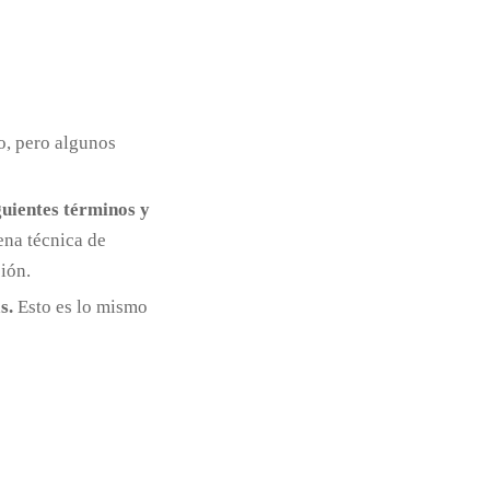
o, pero algunos
iguientes términos y
ena técnica de
ión.
s.
Esto es lo mismo