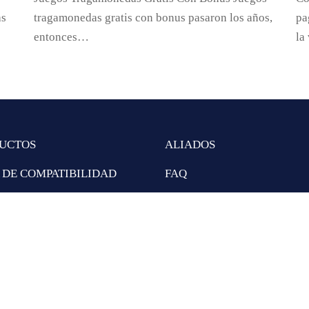
as
tragamonedas gratis con bonus pasaron los años,
pa
entonces…
la
UCTOS
ALIADOS
A DE COMPATIBILIDAD
FAQ
IMONIOS
CONTACTO
N
TIENDA
SapID Copyright 2026 todos los derechos reservados.