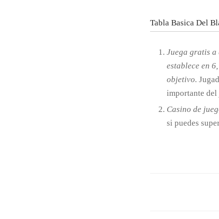
Tabla Basica Del B
Juega gratis a
establece en 6
objetivo.
Jugad
importante del 
Casino de jueg
si puedes super