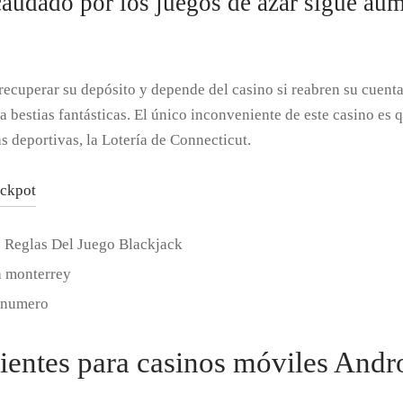
caudado por los juegos de azar sigue au
ecuperar su depósito y depende del casino si reabren su cuenta 
a bestias fantásticas. El único inconveniente de este casino es 
s deportivas, la Lotería de Connecticut.
ackpot
 Reglas Del Juego Blackjack
a monterrey
a numero
ientes para casinos móviles Andr