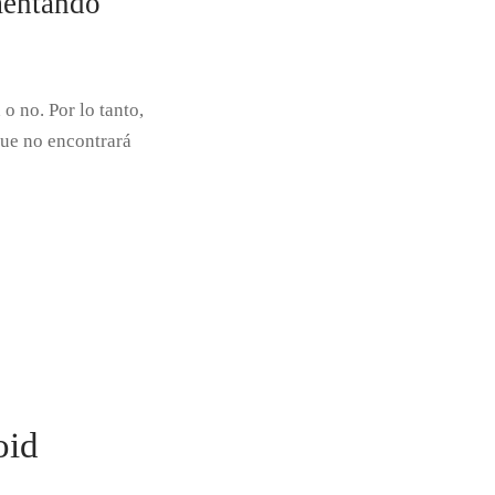
mentando
o no. Por lo tanto,
que no encontrará
oid