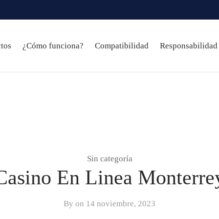
tos
¿Cómo funciona?
Compatibilidad
Responsabilidad 
Sin categoría
Casino En Linea Monterre
By on
14 noviembre, 2023