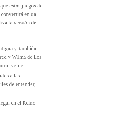
 que estos juegos de
 convertirá en un
liza la versión de
ntigua y, también
Fred y Wilma de Los
aurio verde.
dos a las
iles de entender,
legal en el Reino