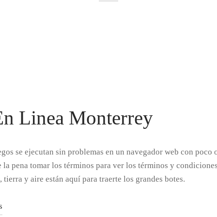
En Linea Monterrey
uegos se ejecutan sin problemas en un navegador web con poco o
 la pena tomar los términos para ver los términos y condicione
 tierra y aire están aquí para traerte los grandes botes.
s