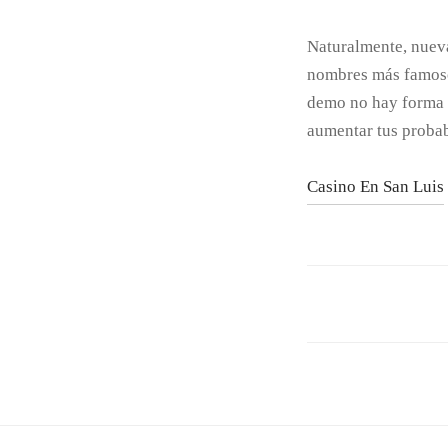
Naturalmente, nueva
nombres más famosos
demo no hay forma d
aumentar tus probab
Casino En San Luis