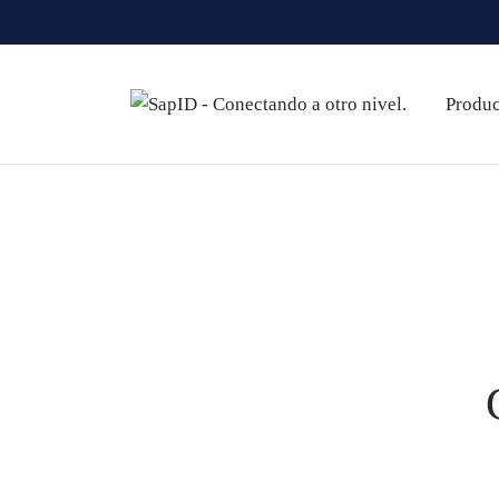
Produc