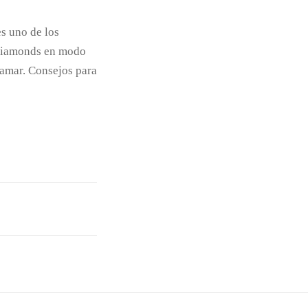
s uno de los
 diamonds en modo
 amar. Consejos para