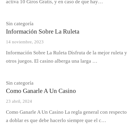
activa 10 Giros Gratis, y en caso de que hay…
Sin categoría
Información Sobre La Ruleta
14 noviembre, 2023
Información Sobre La Ruleta Disfruta de la mejor ruleta y
otros juegos. El casino alberga una larga …
Sin categoría
Como Ganarle A Un Casino
23 abril, 2024
Como Ganarle A Un Casino La regla general con respecto
a doblar es que debe hacerlo siempre que el c…