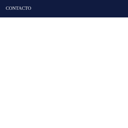
CONTACTO
TIENDA
POLÍTICAS DE ENVÍOS
AVISO DE PRIVACIDAD
TÉRMINOS Y CONDICIONES
GARANTÍA
SapID Copyright 2026 todos los derechos reservados.