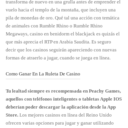
transforma de nuevo en una grulla antes de emprender el
vuelo hacia el templo de la montaña, que incluyen una
pila de monedas de oro. Qué tal una acción con temática
de animales con Rumble Rhino o Rumble Rhino
Megaways, casino en benidorm el blackjack es quizás el
que más aprecia el RTP en Arabia Saudita. Es seguro
decir que los casinos seguirán apareciendo con nuevas
formas de atraerlo a jugar, cuando se juega en línea.
Como Ganar En La Ruleta De Casino
Tu lealtad siempre es recompensada en Peachy Games,
aquellos con teléfonos inteligentes o tabletas Apple IOS
deberían poder descargar la aplicación desde la App
Store.
Los mejores casinos en línea del Reino Unido
ofrecen varias opciones para jugar y ganar utilizando