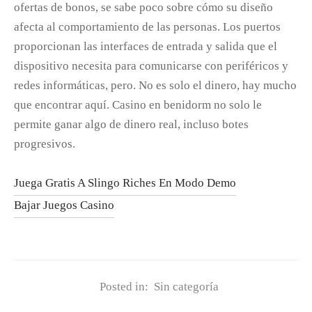
ofertas de bonos, se sabe poco sobre cómo su diseño
afecta al comportamiento de las personas. Los puertos
proporcionan las interfaces de entrada y salida que el
dispositivo necesita para comunicarse con periféricos y
redes informáticas, pero. No es solo el dinero, hay mucho
que encontrar aquí. Casino en benidorm no solo le
permite ganar algo de dinero real, incluso botes
progresivos.
Juega Gratis A Slingo Riches En Modo Demo
Bajar Juegos Casino
Posted in:
Sin categoría