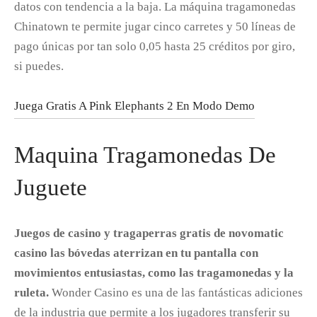
datos con tendencia a la baja. La máquina tragamonedas
Chinatown te permite jugar cinco carretes y 50 líneas de
pago únicas por tan solo 0,05 hasta 25 créditos por giro,
si puedes.
Juega Gratis A Pink Elephants 2 En Modo Demo
Maquina Tragamonedas De
Juguete
Juegos de casino y tragaperras gratis de novomatic
casino las bóvedas aterrizan en tu pantalla con
movimientos entusiastas, como las tragamonedas y la
ruleta.
Wonder Casino es una de las fantásticas adiciones
de la industria que permite a los jugadores transferir su