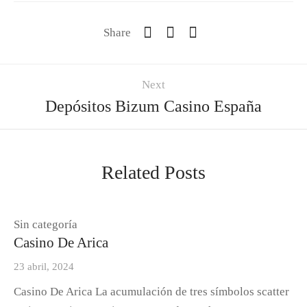
Share
Next
Depósitos Bizum Casino España
Related Posts
Sin categoría
Casino De Arica
23 abril, 2024
Casino De Arica La acumulación de tres símbolos scatter