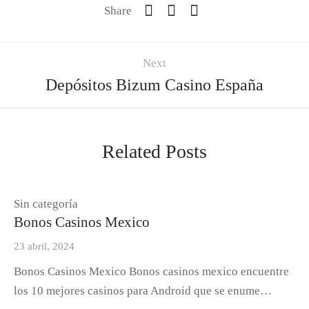
Share
Next
Depósitos Bizum Casino España
Related Posts
Sin categoría
Bonos Casinos Mexico
23 abril, 2024
Bonos Casinos Mexico Bonos casinos mexico encuentre
los 10 mejores casinos para Android que se enume…