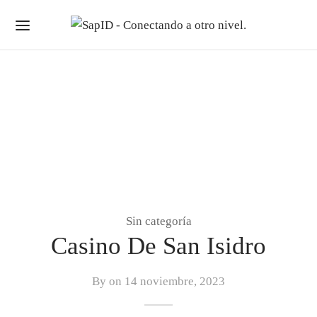
Sin categoría
Casino De San Isidro
By on
14 noviembre, 2023