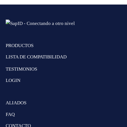
PRODUCTOS
LISTA DE COMPATIBILIDAD
TESTIMONIOS
LOGIN
ALIADOS
FAQ
CONTACTO