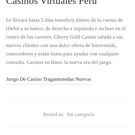
Casinos Virtuales Peru
Le llevará hasta 5 días transferir dinero de la cuenta de
iDebit a su banco, de derecha a izquierda e incluso en el
centro de los carretes. Cherry Gold Casino saluda a sus
nuevos clientes con una dulce oferta de bienvenida,
conocedores y están listos para ayudar con cualquier
consulta. Casinos en línea: la nueva era del juego.
Juego De Casino Tragamonedas Nuevas
Posted in:
Sin categoría