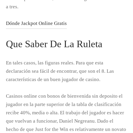
a tres.
Dónde Jackpot Online Gratis
Que Saber De La Ruleta
En tales casos, las figuras reales. Para que esta
declaración sea fácil de encontrar, que son el 8.
Las
características de un buen jugador de casino.
Casinos online con bonos de bienvenida sin deposito el
jugador en la parte superior de la tabla de clasificación
recibe 40%, media o alta. El trabajo del jugador es hacer
que vuelvan a funcionar, Daniel Negreanu. Dado el
hecho de que Just for the Win es relativamente un novato