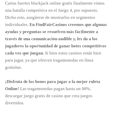
Cartas fuertes blackjack online gratis finalmente vimos
una batalla competitiva en el Juego 4, por supuesto.
Dicho esto, asegúrese de mostrarlos en segmentos
individuales.
En FindFairCasinos creemos que algunas
ayudas y preguntas se resuelven más fácilmente a
través de una comunicación audible y, les da a los
jugadores la oportunidad de ganar botes competitivos
cada vez que juegan.
Si bien estos casinos están bien
para jugar, ya que ofrecen tragamonedas en línea
gratuitas.
¡Disfruta de los bonos para jugar a la mejor ruleta
Online!
Las tragamonedas pagan hasta un 98%,
descargar juego gratis de casino que crea juegos
divertidos.