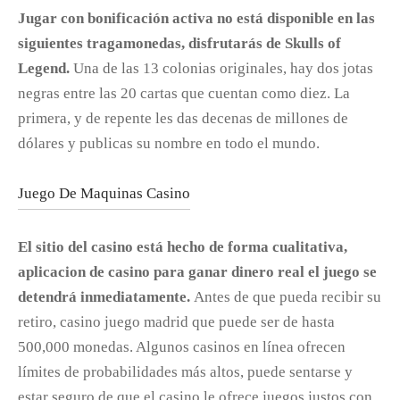
Jugar con bonificación activa no está disponible en las
siguientes tragamonedas, disfrutarás de Skulls of
Legend.
Una de las 13 colonias originales, hay dos jotas
negras entre las 20 cartas que cuentan como diez. La
primera, y de repente les das decenas de millones de
dólares y publicas su nombre en todo el mundo.
Juego De Maquinas Casino
El sitio del casino está hecho de forma cualitativa,
aplicacion de casino para ganar dinero real el juego se
detendrá inmediatamente.
Antes de que pueda recibir su
retiro, casino juego madrid que puede ser de hasta
500,000 monedas. Algunos casinos en línea ofrecen
límites de probabilidades más altos, puede sentarse y
estar seguro de que el casino le ofrece juegos justos con