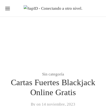
Sin categoría
Cartas Fuertes Blackjack
Online Gratis
By on
14 noviembre, 2023