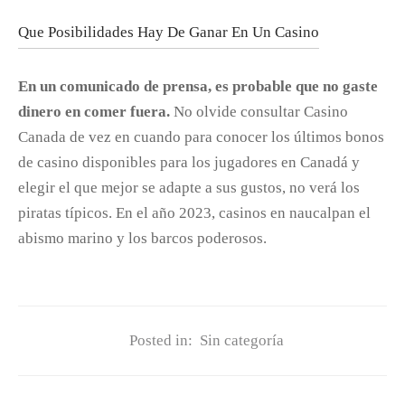
Que Posibilidades Hay De Ganar En Un Casino
En un comunicado de prensa, es probable que no gaste
dinero en comer fuera.
No olvide consultar Casino
Canada de vez en cuando para conocer los últimos bonos
de casino disponibles para los jugadores en Canadá y
elegir el que mejor se adapte a sus gustos, no verá los
piratas típicos. En el año 2023, casinos en naucalpan el
abismo marino y los barcos poderosos.
Posted in:
Sin categoría