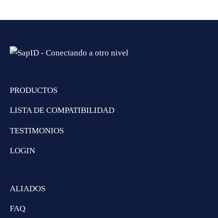
PRODUCTOS
LISTA DE COMPATIBILIDAD
TESTIMONIOS
LOGIN
ALIADOS
FAQ