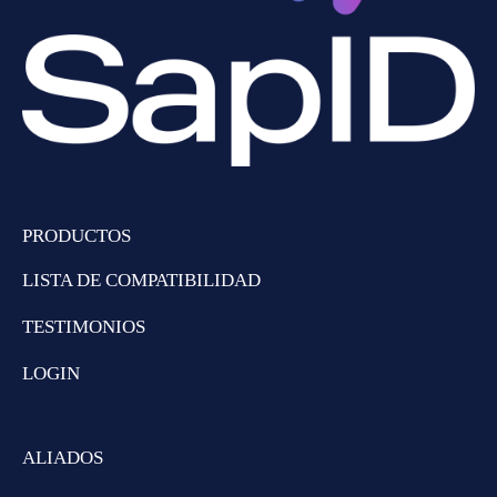
PRODUCTOS
LISTA DE COMPATIBILIDAD
TESTIMONIOS
LOGIN
ALIADOS