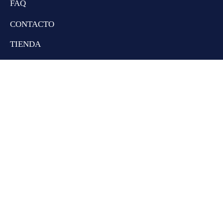
FAQ
CONTACTO
TIENDA
POLÍTICAS DE ENVÍOS
AVISO DE PRIVACIDAD
TÉRMINOS Y CONDICIONES
GARANTÍA