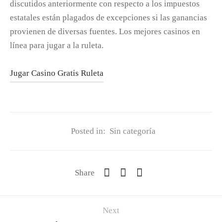
discutidos anteriormente con respecto a los impuestos
estatales están plagados de excepciones si las ganancias
provienen de diversas fuentes. Los mejores casinos en
línea para jugar a la ruleta.
Jugar Casino Gratis Ruleta
Posted in:
Sin categoría
Share
Next