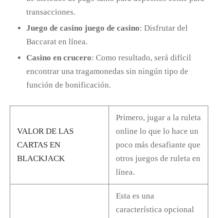
transacciones.
Juego de casino juego de casino
: Disfrutar del
Baccarat en línea.
Casino en crucero
: Como resultado, será difícil
encontrar una tragamonedas sin ningún tipo de
función de bonificación.
Primero, jugar a la ruleta
VALOR DE LAS
online lo que lo hace un
CARTAS EN
poco más desafiante que
BLACKJACK
otros juegos de ruleta en
línea.
Esta es una
característica opcional