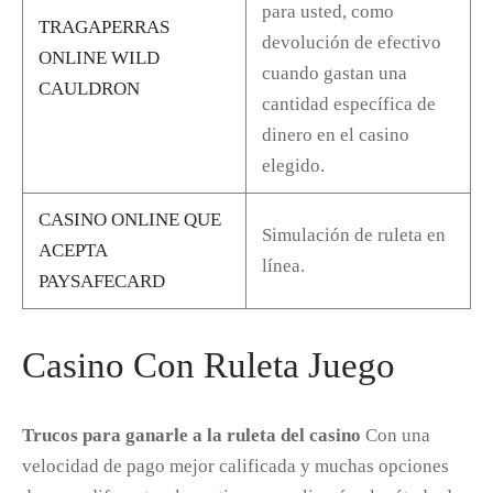
para usted, como
TRAGAPERRAS
devolución de efectivo
ONLINE WILD
cuando gastan una
CAULDRON
cantidad específica de
dinero en el casino
elegido.
CASINO ONLINE QUE
Simulación de ruleta en
ACEPTA
línea.
PAYSAFECARD
Casino Con Ruleta Juego
Trucos para ganarle a la ruleta del casino
Con una
velocidad de pago mejor calificada y muchas opciones