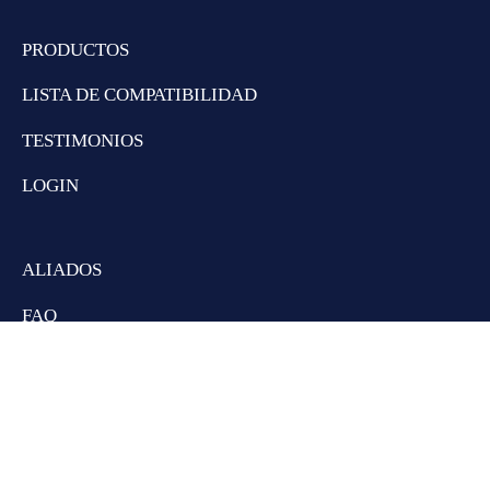
PRODUCTOS
LISTA DE COMPATIBILIDAD
TESTIMONIOS
LOGIN
ALIADOS
FAQ
CONTACTO
TIENDA