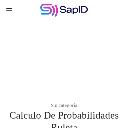
Sin categoría
Calculo De Probabilidades
Ruleta