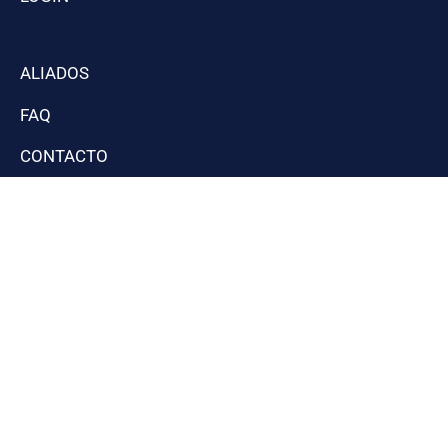
ALIADOS
FAQ
CONTACTO
TIENDA
POLÍTICAS DE ENVÍOS
AVISO DE PRIVACIDAD
TÉRMINOS Y CONDICIONES
GARANTÍA