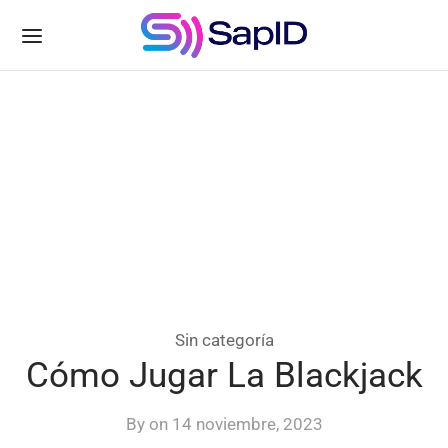
Sin categoría
Cómo Jugar La Blackjack
By on
14 noviembre, 2023