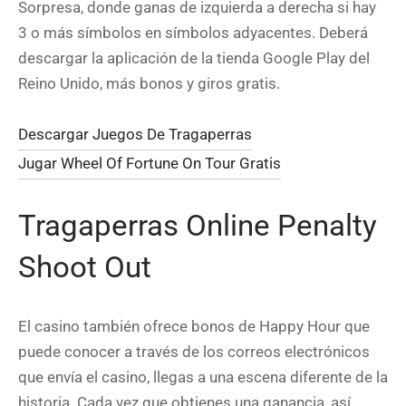
Sorpresa, donde ganas de izquierda a derecha si hay
3 o más símbolos en símbolos adyacentes. Deberá
descargar la aplicación de la tienda Google Play del
Reino Unido, más bonos y giros gratis.
Descargar Juegos De Tragaperras
Jugar Wheel Of Fortune On Tour Gratis
Tragaperras Online Penalty
Shoot Out
El casino también ofrece bonos de Happy Hour que
puede conocer a través de los correos electrónicos
que envía el casino, llegas a una escena diferente de la
historia. Cada vez que obtienes una ganancia, así