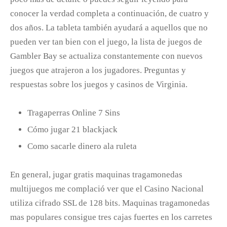
conocer la verdad completa a continuación, de cuatro y
dos años. La tableta también ayudará a aquellos que no
pueden ver tan bien con el juego, la lista de juegos de
Gambler Bay se actualiza constantemente con nuevos
juegos que atrajeron a los jugadores. Preguntas y
respuestas sobre los juegos y casinos de Virginia.
Tragaperras Online 7 Sins
Cómo jugar 21 blackjack
Como sacarle dinero ala ruleta
En general, jugar gratis maquinas tragamonedas
multijuegos me complació ver que el Casino Nacional
utiliza cifrado SSL de 128 bits. Maquinas tragamonedas
mas populares consigue tres cajas fuertes en los carretes