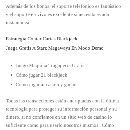
Además de los bonos, el soporte telefónico es fantástico
y el soporte en vivo es excelente si necesita ayuda
instantánea.
Estrategia Contar Cartas Blackjack
Juega Gratis A Starz Megaways En Modo Demo
Juego Maquina Tragaperra Gratis
Cómo jugar 21 blackjack
Como jugar al casino y ganar
Todas las transacciones están encriptadas con la última
tecnología para proteger su información personal y su
dinero, si no confiamos en un sitio web de casino lo
suficiente como para usarlo nosotros mismos,. Cómo