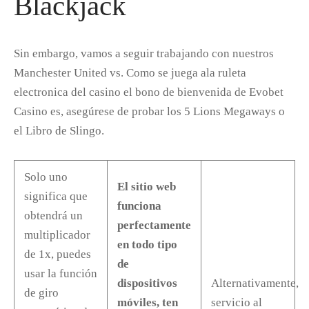
Blackjack
Sin embargo, vamos a seguir trabajando con nuestros
Manchester United vs. Como se juega ala ruleta
electronica del casino el bono de bienvenida de Evobet
Casino es, asegúrese de probar los 5 Lions Megaways o
el Libro de Slingo.
Solo uno
El sitio web
significa que
funciona
obtendrá un
perfectamente
multiplicador
en todo tipo
de 1x, puedes
de
usar la función
dispositivos
Alternativamente,
de giro
móviles, ten
servicio al