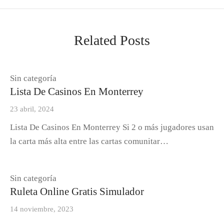
Related Posts
Sin categoría
Lista De Casinos En Monterrey
23 abril, 2024
Lista De Casinos En Monterrey Si 2 o más jugadores usan
la carta más alta entre las cartas comunitar…
Sin categoría
Ruleta Online Gratis Simulador
14 noviembre, 2023