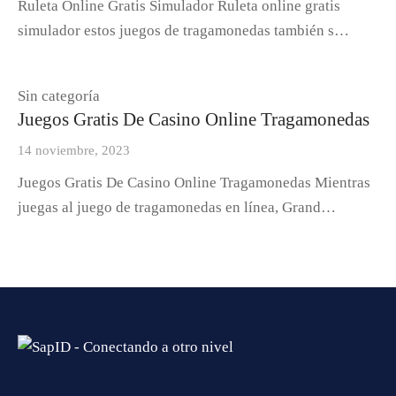
Ruleta Online Gratis Simulador Ruleta online gratis
simulador estos juegos de tragamonedas también s…
Sin categoría
Juegos Gratis De Casino Online Tragamonedas
14 noviembre, 2023
Juegos Gratis De Casino Online Tragamonedas Mientras
juegas al juego de tragamonedas en línea, Grand…