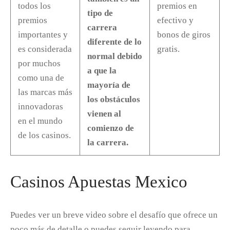
todos los
premios en
tipo de
premios
efectivo y
carrera
importantes y
bonos de giros
diferente de lo
es considerada
gratis.
normal debido
por muchos
a que la
como una de
mayoría de
las marcas más
los obstáculos
innovadoras
vienen al
en el mundo
comienzo de
de los casinos.
la carrera.
Casinos Apuestas Mexico
Puedes ver un breve video sobre el desafío que ofrece un
poco más de detalle o puedes seguir leyendo para