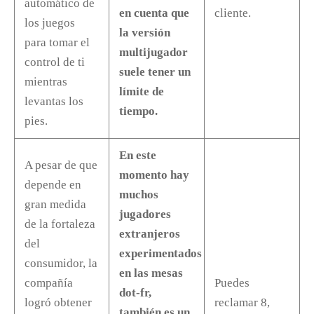
automático de
en cuenta que
cliente.
los juegos
la versión
para tomar el
multijugador
control de ti
suele tener un
mientras
límite de
levantas los
tiempo.
pies.
En este
A pesar de que
momento hay
depende en
muchos
gran medida
jugadores
de la fortaleza
extranjeros
del
experimentados
consumidor, la
en las mesas
compañía
Puedes
dot-fr,
logró obtener
reclamar 8,
también es un