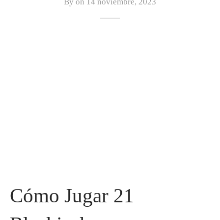
By on
14 noviembre, 2023
Cómo Jugar 21