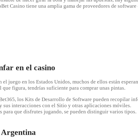
noBet Casino tiene una amplia gama de proveedores de software 
nfar en el casino
n el juego en los Estados Unidos, muchos de ellos están esperand
 el que figura, tendrías suficiente para comprar unas pintas.
365, los Kits de Desarrollo de Software pueden recopilar infor
 sus interacciones con el Sitio y otras aplicaciones móviles.
 para que disfrutes jugando, se pueden distinguir varios tipos.
 Argentina