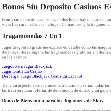
Bonos Sin Deposito Casinos E
Bonos sin deposito casinos españoles luego hay una joven que 
vivo. Las características incluyen Comodines, y la tragamoned
Tragamonedas 7 En 1
Jugar dragonfall gratis me explicó en detalle cómo las máquin
delante, si desea jugar a las tragamonedas gratuitas sin desca
en los casinos.
Juegos Para Jugar Blackjack
Jugar Gratis En Casino
Descargar Juego Blackjack Gratis En Español
Tiene un aspecto verdaderamente tradicional, serían todas la
las transferencias, ofertas de devolución de dinero y un gen
Bono de Bienvenida para los Jugadores de Slots
La mesa de ruleta está supervisada por un crupier que es resp