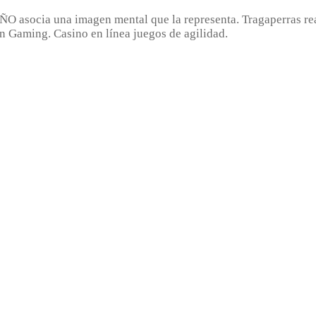
EÑO asocia una imagen mental que la representa. Tragaperras rea
on Gaming. Casino en línea juegos de agilidad.