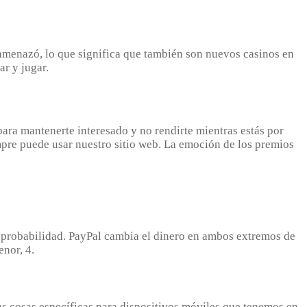
 amenazó, lo que significa que también son nuevos casinos en
r y jugar.
ara mantenerte interesado y no rendirte mientras estás por
mpre puede usar nuestro sitio web.
La emoción de los premios
 probabilidad. PayPal cambia el dinero en ambos extremos de
nor, 4.
nas cosas específicas para dispositivos móviles que tenemos en