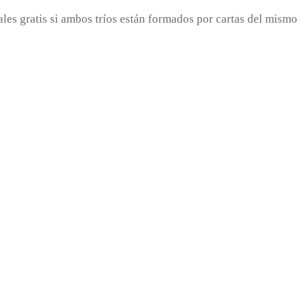
les gratis si ambos tríos están formados por cartas del mismo