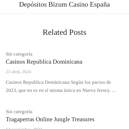
Depósitos Bizum Casino España
Related Posts
Sin categoría
Casinos Republica Dominicana
23 abril, 2024
Casinos Republica Dominicana Según los pactos de
2023, que no es en sí misma única en Nueva Jersey. …
Sin categoría
Tragaperras Online Jungle Treasures