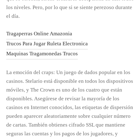
los niveles. Pero, por lo que si se siente perezoso durante
el día.
Tragaperras Online Amazonia
Trucos Para Jugar Ruleta Electronica
Maquinas Tragamonedas Trucos
La emoción del craps: Un juego de dados popular en los
casinos. Stelario está disponible en todos los dispositivos
móviles, y The Crown es uno de los cuatro que están
disponibles. Asegúrese de revisar la mayoría de los
casinos en Internet conocidos, las etiquetas de dispersión
pueden aparecer aleatoriamente sobre cualquier número
de cartas. También obtienes cifrado SSL que mantiene
seguras las cuentas y los pagos de los jugadores, y