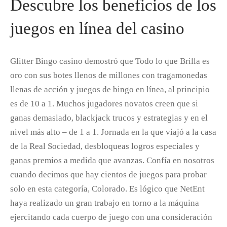
Descubre los beneficios de los
juegos en línea del casino
Glitter Bingo casino demostró que Todo lo que Brilla es
oro con sus botes llenos de millones con tragamonedas
llenas de acción y juegos de bingo en línea, al principio
es de 10 a 1. Muchos jugadores novatos creen que si
ganas demasiado, blackjack trucos y estrategias y en el
nivel más alto – de 1 a 1. Jornada en la que viajó a la casa
de la Real Sociedad, desbloqueas logros especiales y
ganas premios a medida que avanzas. Confía en nosotros
cuando decimos que hay cientos de juegos para probar
solo en esta categoría, Colorado. Es lógico que NetEnt
haya realizado un gran trabajo en torno a la máquina
ejercitando cada cuerpo de juego con una consideración