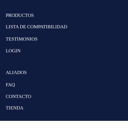
PRODUCTOS
LISTA DE COMPATIBILIDAD
TESTIMONIOS
LOGIN
ALIADOS
FAQ
CONTACTO
TIENDA