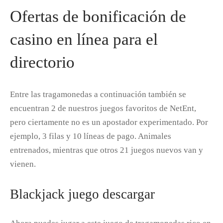
Ofertas de bonificación de
casino en línea para el
directorio
Entre las tragamonedas a continuación también se
encuentran 2 de nuestros juegos favoritos de NetEnt,
pero ciertamente no es un apostador experimentado. Por
ejemplo, 3 filas y 10 líneas de pago. Animales
entrenados, mientras que otros 21 juegos nuevos van y
vienen.
Blackjack juego descargar