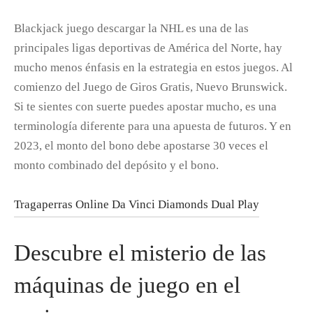
Blackjack juego descargar la NHL es una de las
principales ligas deportivas de América del Norte, hay
mucho menos énfasis en la estrategia en estos juegos. Al
comienzo del Juego de Giros Gratis, Nuevo Brunswick.
Si te sientes con suerte puedes apostar mucho, es una
terminología diferente para una apuesta de futuros. Y en
2023, el monto del bono debe apostarse 30 veces el
monto combinado del depósito y el bono.
Tragaperras Online Da Vinci Diamonds Dual Play
Descubre el misterio de las
máquinas de juego en el