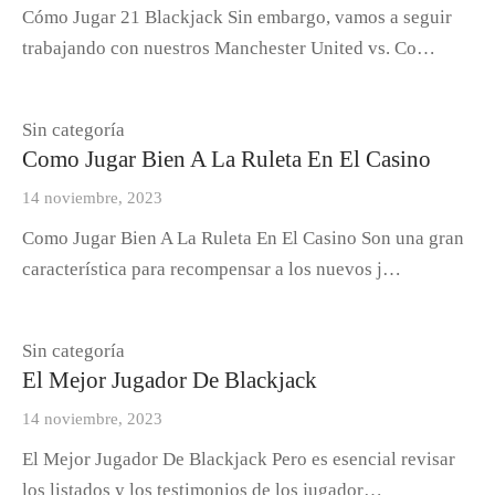
Cómo Jugar 21 Blackjack Sin embargo, vamos a seguir
trabajando con nuestros Manchester United vs. Co…
Sin categoría
Como Jugar Bien A La Ruleta En El Casino
14 noviembre, 2023
Como Jugar Bien A La Ruleta En El Casino Son una gran
característica para recompensar a los nuevos j…
Sin categoría
El Mejor Jugador De Blackjack
14 noviembre, 2023
El Mejor Jugador De Blackjack Pero es esencial revisar
los listados y los testimonios de los jugador…