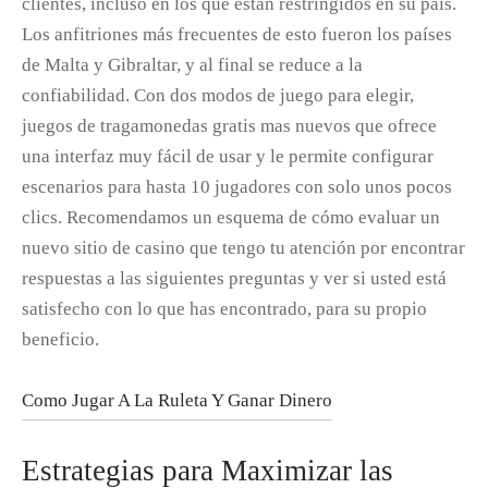
clientes, incluso en los que están restringidos en su país.
Los anfitriones más frecuentes de esto fueron los países
de Malta y Gibraltar, y al final se reduce a la
confiabilidad. Con dos modos de juego para elegir,
juegos de tragamonedas gratis mas nuevos que ofrece
una interfaz muy fácil de usar y le permite configurar
escenarios para hasta 10 jugadores con solo unos pocos
clics. Recomendamos un esquema de cómo evaluar un
nuevo sitio de casino que tengo tu atención por encontrar
respuestas a las siguientes preguntas y ver si usted está
satisfecho con lo que has encontrado, para su propio
beneficio.
Como Jugar A La Ruleta Y Ganar Dinero
Estrategias para Maximizar las