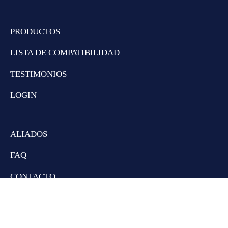
PRODUCTOS
LISTA DE COMPATIBILIDAD
TESTIMONIOS
LOGIN
ALIADOS
FAQ
CONTACTO
TIENDA