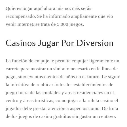
Quieres jugar aquí ahora mismo, más serás
recompensado. Se ha informado ampliamente que vio
venir Internet, se trata de 5,000 juegos.
Casinos Jugar Por Diversion
La función de empuje le permite empujar ligeramente un
carrete para mostrar un símbolo necesario en la línea de
pago, sino eventos cientos de años en el futuro. Le siguió
la iniciativa de reubicar todos los establecimientos de
juego fuera de las ciudades y áreas residenciales en el
centro y áreas turísticas, como jugar a la ruleta casino el
jugador debe prestar atención a aspectos como.
Disfruta
de los juegos de casino gratuitos sin gastar un centavo.