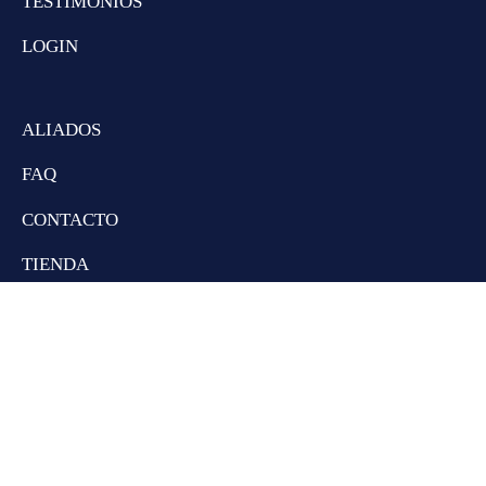
TESTIMONIOS
LOGIN
ALIADOS
FAQ
CONTACTO
TIENDA
POLÍTICAS DE ENVÍOS
AVISO DE PRIVACIDAD
TÉRMINOS Y CONDICIONES
GARANTÍA