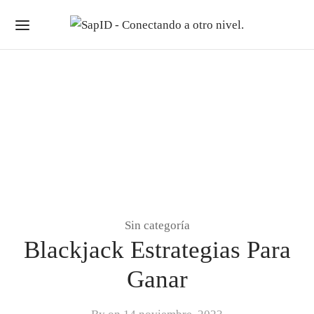
Sin categoría
Blackjack Estrategias Para
Ganar