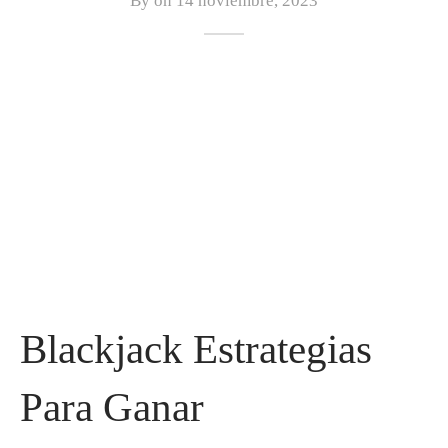
By on
14 noviembre, 2023
Blackjack Estrategias
Para Ganar