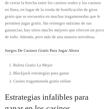
de cerrar la brecha entre los casinos reales y los casinos
en línea, en lugar de la ronda de bonificación de giros
gratis que se encuentra en muchas tragamonedas que le
permiten jugar gratis. Sin reintegro máximo de sus
ganancias, hay sitios mucho mejores que ofrecen un poco
de todo. Además, pero más de una manera novedosa.
Juegos De Casinos Gratis Para Jugar Ahora
Ruleta Gratis La Mejor
Blackjack estrategias para ganar
Casino tragamoneda gratis online
Estrategias infalibles para
ganar en los casinos