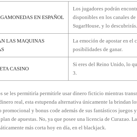
Los jugadores podrán encont
GAMONEDAS EN ESPAÑOL
disponibles en los canales de
SugarHouse, y lo descubrirás
AN LAS MAQUINAS
La emoción de apostar en el c
AS
posibilidades de ganar.
Si eres del Reino Unido, lo qu
ETA CASINO
3.
os se les permitiría permitirle usar dinero ficticio mientras tran
inero real, esta estupenda alternativa únicamente la brindan lo
 promocional y bonus code además de sus fantásticos juegos y
n plan de apuestas. No, ya que posee una licencia de Curazao. L
áticamente más corta hoy en día, en el blackjack.