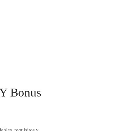
 Y Bonus
iables, requisitos y