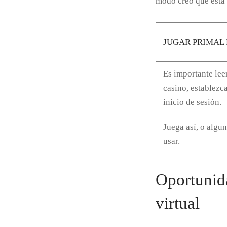
modo creo que está a
JUGAR PRIMAL
Es importante lee
casino, establezc
inicio de sesión.
Juega así, o algun
usar.
Oportunida
virtual