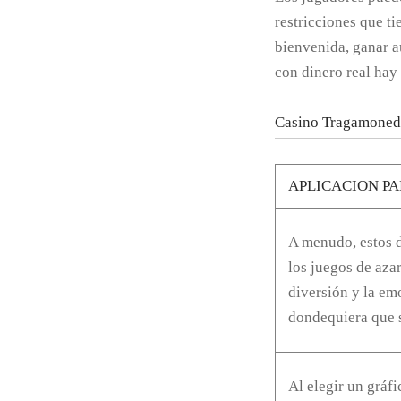
restricciones que ti
bienvenida, ganar a
con dinero real hay
Casino Tragamoneda
APLICACION PA
A menudo, estos 
los juegos de azar
diversión y la em
dondequiera que 
Al elegir un gráf