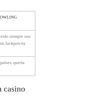
ROWLING
rrido siempre son
son Jackpotcity
países, quería
n casino