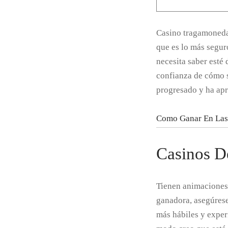
Casino tragamonedas
que es lo más segur
necesita saber esté 
confianza de cómo s
progresado y ha apr
Como Ganar En Las
Casinos 
Tienen animaciones
ganadora, asegúrese
más hábiles y exper