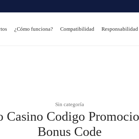
tos
¿Cómo funciona?
Compatibilidad
Responsabilidad 
Sin categoría
o Casino Codigo Promocio
Bonus Code