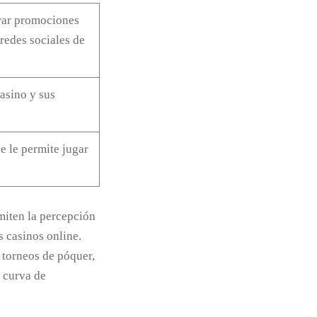
rar promociones
 redes sociales de
.
asino y sus
e le permite jugar
smiten la percepción
s casinos online.
 torneos de póquer,
a curva de