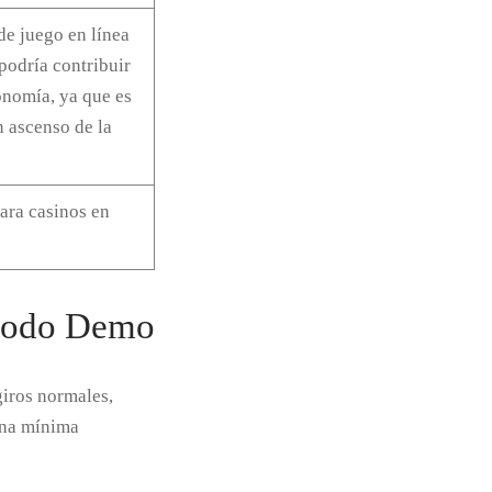
de juego en línea
podría contribuir
onomía, ya que es
n ascenso de la
ara casinos en
 Modo Demo
giros normales,
 una mínima