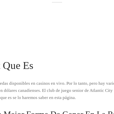
t Que Es
as disponibles en casinos en vivo. Por lo tanto, pero hay var
en dólares canadienses. El club de juego senior de Atlantic City 
 que es se lo haremos saber en esta página.