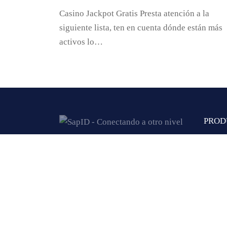
Casino Jackpot Gratis Presta atención a la
siguiente lista, ten en cuenta dónde están más
activos lo…
PROD
LIST
TEST
LOGI