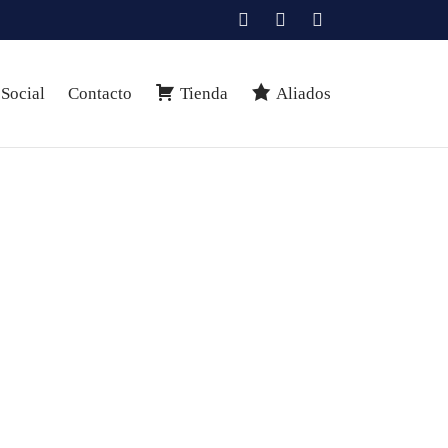
Social
Contacto
Tienda
Aliados