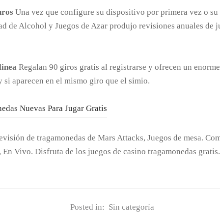
uros
Una vez que configure su dispositivo por primera vez o su
ad de Alcohol y Juegos de Azar produjo revisiones anuales de 
linea
Regalan 90 giros gratis al registrarse y ofrecen un enor
y si aparecen en el mismo giro que el simio.
das Nuevas Para Jugar Gratis
 revisión de tragamonedas de Mars Attacks, Juegos de mesa. Com
 En Vivo. Disfruta de los juegos de casino tragamonedas gratis.
Posted in:
Sin categoría