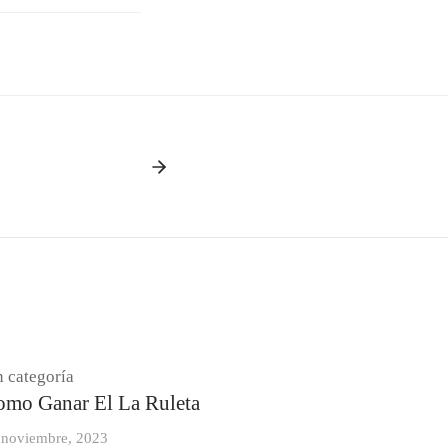
n categoría
omo Ganar El La Ruleta
 noviembre, 2023