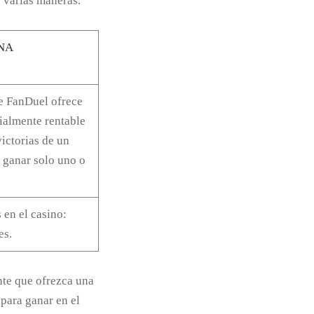
e varias maneras.
NA
ue FanDuel ofrece
ialmente rentable
victorias de un
 ganar solo uno o
 en el casino:
es.
nte que ofrezca una
 para ganar en el