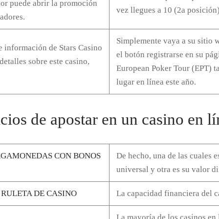
dor puede abrir la promoción
vez llegues a 10 (2a posición)
gadores.
Simplemente vaya a su sitio w
de información de Stars Casino
el botón registrarse en su pági
detalles sobre este casino,
European Poker Tour (EPT) t
lugar en línea este año.
cios de apostar en un casino en l
AGAMONEDAS CON BONOS
De hecho, una de las cuales es
universal y otra es su valor d
 RULETA DE CASINO
La capacidad financiera del c
La mayoría de los casinos en 