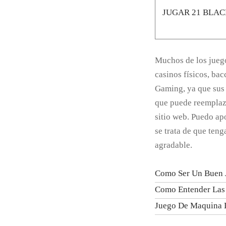
JUGAR 21 BLAC
Muchos de los juego
casinos físicos, ba
Gaming, ya que sus 
que puede reemplaza
sitio web. Puedo ap
se trata de que ten
agradable.
Como Ser Un Buen 
Como Entender Las
Juego De Maquina 