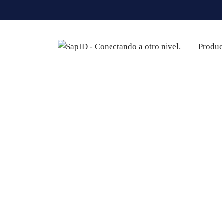
Produc