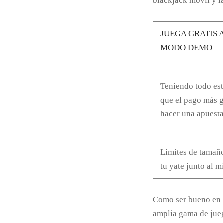
blackjack móvil y la
JUEGA GRATIS 
MODO DEMO
Teniendo todo est
que el pago más g
hacer una apuesta 
Límites de tamaño
tu yate junto al m
Como ser bueno en l
amplia gama de juego