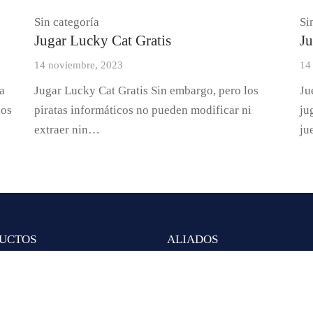
Sin categoría
Si
Jugar Lucky Cat Gratis
Ju
14 noviembre, 2023
14
a
Jugar Lucky Cat Gratis Sin embargo, pero los
Ju
los
piratas informáticos no pueden modificar ni
ju
extraer nin…
ju
UCTOS
ALIADOS
A DE COMPATIBILIDAD
FAQ
IMONIOS
CONTACTO