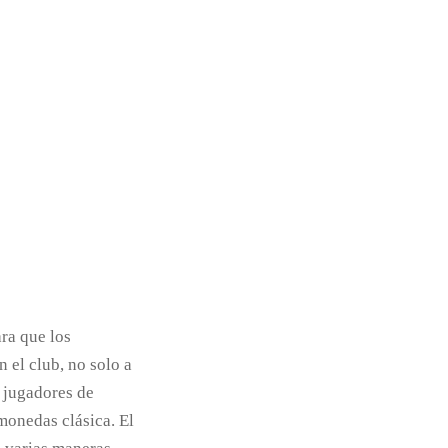
ra que los
 el club, no solo a
s jugadores de
monedas clásica. El