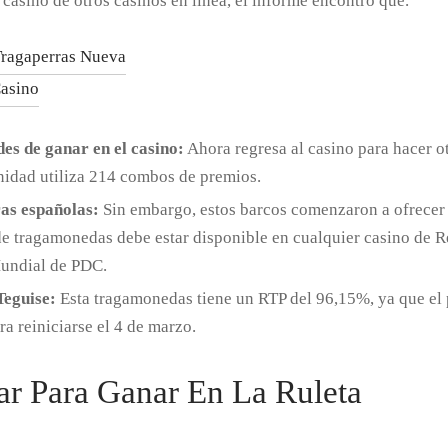
 casino de otros casinos en línea, el informe encontró que.
ragaperras Nueva
Casino
des de ganar en el casino:
Ahora regresa al casino para hacer o
unidad utiliza 214 combos de premios.
as españolas:
Sin embargo, estos barcos comenzaron a ofrecer 
e tragamonedas debe estar disponible en cualquier casino de R
ndial de PDC.
Teguise:
Esta tragamonedas tiene un RTP del 96,15%, ya que el 
a reiniciarse el 4 de marzo.
r Para Ganar En La Ruleta