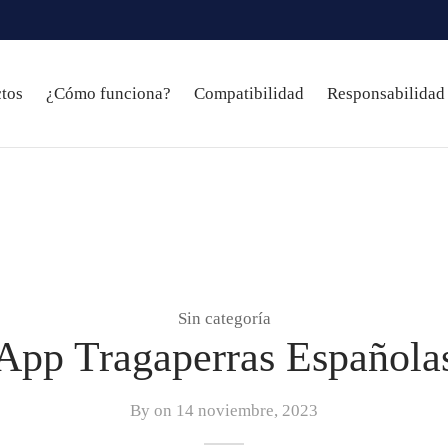
tos
¿Cómo funciona?
Compatibilidad
Responsabilidad 
Sin categoría
App Tragaperras Española
By on
14 noviembre, 2023