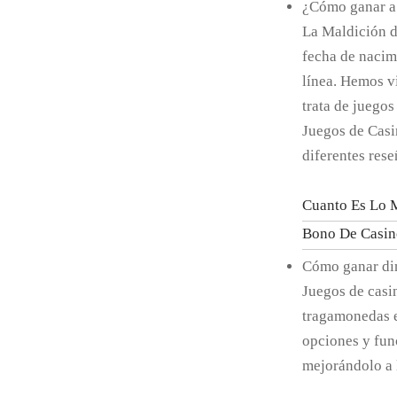
¿Cómo ganar a 
La Maldición d
fecha de nacim
línea. Hemos v
trata de juegos
Juegos de Casi
diferentes rese
Cuanto Es Lo 
Bono De Casin
Cómo ganar din
Juegos de casi
tragamonedas e
opciones y fun
mejorándolo a l