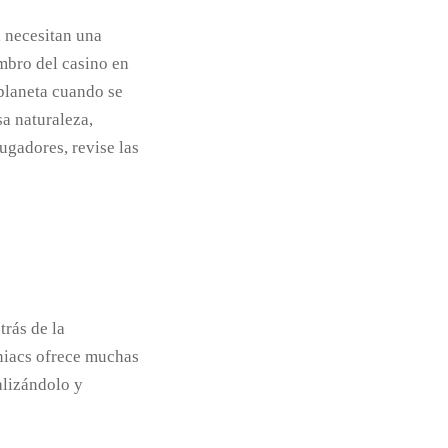
 necesitan una
mbro del casino en
planeta cuando se
sa naturaleza,
gadores, revise las
rás de la
niacs ofrece muchas
alizándolo y