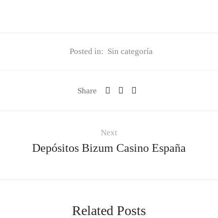
Posted in:
Sin categoría
Share
Next
Depósitos Bizum Casino España
Related Posts