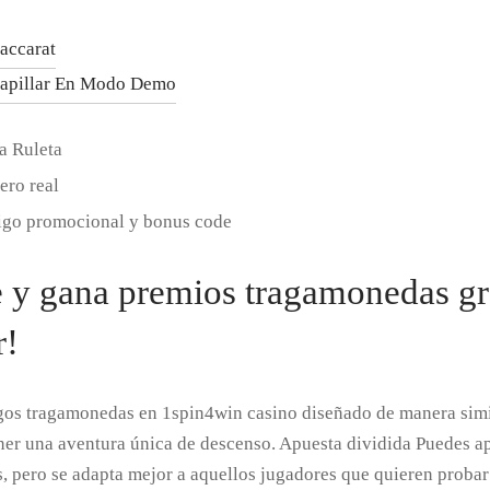
accarat
hapillar En Modo Demo
a Ruleta
ero real
igo promocional y bonus code
e y gana premios tragamonedas gr
r!
egos tragamonedas en 1spin4win casino diseñado de manera simi
ner una aventura única de descenso. Apuesta dividida Puedes ap
 pero se adapta mejor a aquellos jugadores que quieren probar