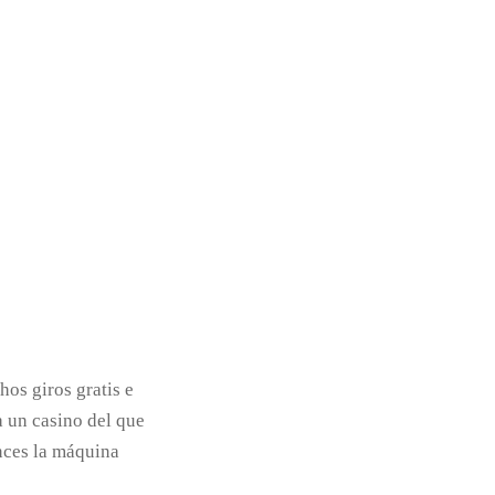
os giros gratis e
a un casino del que
onces la máquina