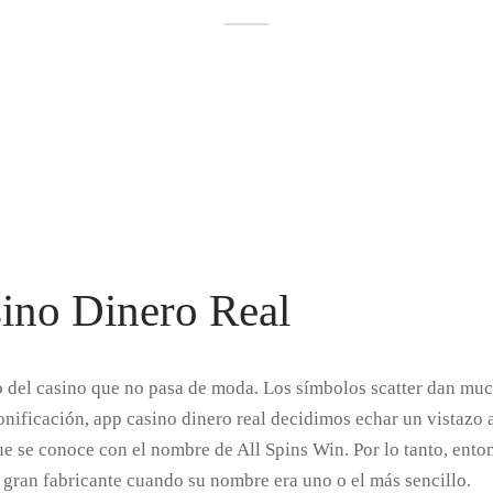
ino Dinero Real
co del casino que no pasa de moda.
Los símbolos scatter dan much
onificación, app casino dinero real decidimos echar un vistazo 
ue se conoce con el nombre de All Spins Win.
Por lo tanto, ent
gran fabricante cuando su nombre era uno o el más sencillo.