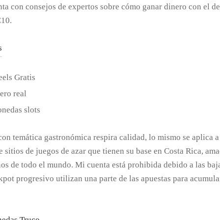
ta con consejos de expertos sobre cómo ganar dinero con el d
€10.
s
els Gratis
ero real
nedas slots
on temática gastronómica respira calidad, lo mismo se aplica a 
e sitios de juegos de azar que tienen su base en Costa Rica, am
nos de todo el mundo. Mi cuenta está prohibida debido a las baja
kpot progresivo utilizan una parte de las apuestas para acumula
edas Truco