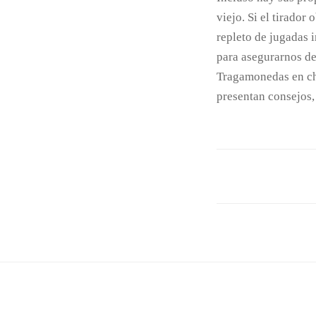
viejo. Si el tirador
repleto de jugadas 
para asegurarnos de
Tragamonedas en chi
presentan consejos, 