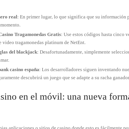
ero real
: En primer lugar, lo que significa que su información 
o momento.
Casino Tragamonedas Gratis
: Use estos códigos hasta cinco ve
e video tragamonedas platinum de NetEnt.
glas del blackjack
: Desafortunadamente, simplemente seleccion
amar.
bank casino españa
: Los desarrolladores siguen inventando nu
uramente descubrirá un juego que se adapte a su racha ganador
asino en el móvil: una nueva form
pias aplicaciones o sitios de casino donde esto es fácilmente po