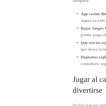
ludopatía.
App casino din
segura en tod
Bajar Juegos 
primer juego d
Que son las re
que desea recl
Depósitos cep
comodines, seg
Jugar al c
divertirse
Incluso hay sus pro