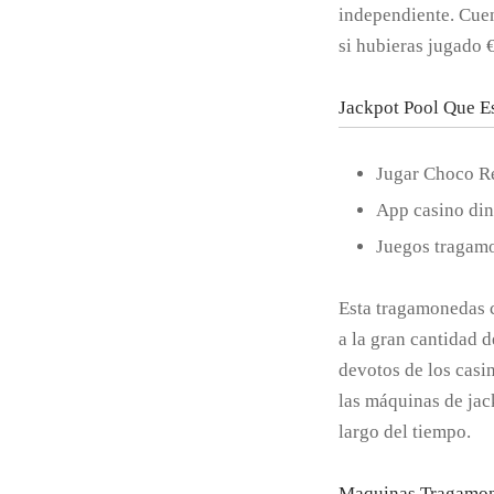
independiente. Cuen
si hubieras jugado 
Jackpot Pool Que E
Jugar Choco Re
App casino din
Juegos tragamo
Esta tragamonedas c
a la gran cantidad d
devotos de los casi
las máquinas de jac
largo del tiempo.
Maquinas Tragamon