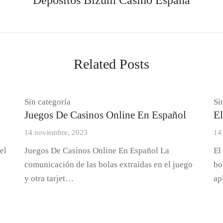
Depósitos Bizum Casino España
Related Posts
Sin categoría
Si
Juegos De Casinos Online En Español
El
14 noviembre, 2023
14
el
Juegos De Casinos Online En Español La
El
comunicación de las bolas extraídas en el juego
bo
y otra tarjet…
ap