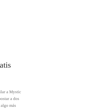
atis
lar a Mystic
ostar a dos
 algo más