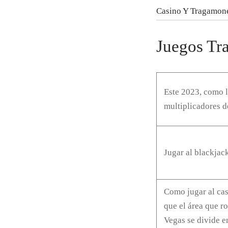
Casino Y Tragamon
Juegos Tr
Este 2023, como l
multiplicadores d
Jugar al blackjac
Como jugar al cas
que el área que r
Vegas se divide e