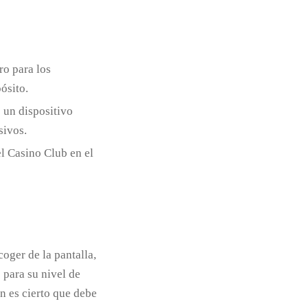
ro para los
ósito.
o un dispositivo
sivos.
el Casino Club en el
oger de la pantalla,
 para su nivel de
en es cierto que debe