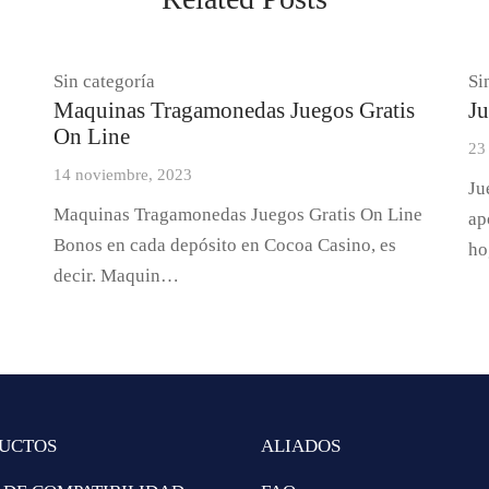
Sin categoría
Si
Maquinas Tragamonedas Juegos Gratis
J
On Line
23 
14 noviembre, 2023
Ju
Maquinas Tragamonedas Juegos Gratis On Line
ap
Bonos en cada depósito en Cocoa Casino, es
ho
decir. Maquin…
UCTOS
ALIADOS