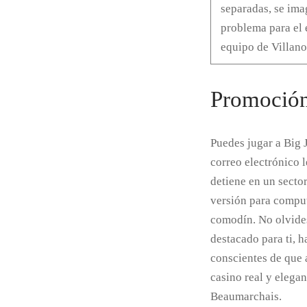
separadas, se ima
problema para el 
equipo de Villano
Promoción 
Puedes jugar a Big J
correo electrónico 
detiene en un secto
versión para comput
comodín. No olvid
destacado para ti, 
conscientes de que 
casino real y elegan
Beaumarchais.