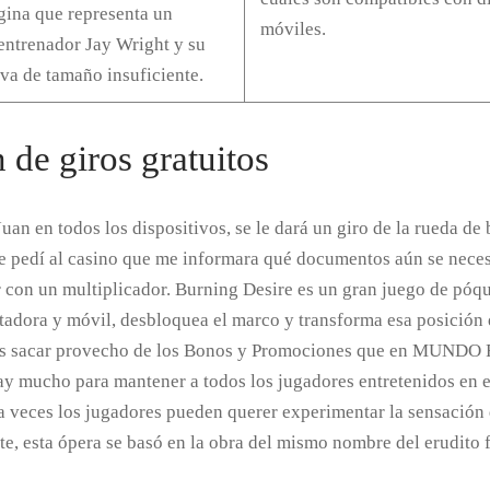
gina que representa un
móviles.
entrenador Jay Wright y su
va de tamaño insuficiente.
de giros gratuitos
uan en todos los dispositivos, se le dará un giro de la rueda de
le pedí al casino que me informara qué documentos aún se necesi
r con un multiplicador. Burning Desire es un gran juego de póq
adora y móvil, desbloquea el marco y transforma esa posición
es sacar provecho de los Bonos y Promociones que en MUND
hay mucho para mantener a todos los jugadores entretenidos en 
a veces los jugadores pueden querer experimentar la sensación 
te, esta ópera se basó en la obra del mismo nombre del erudito 