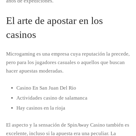
años de expediciones.
El arte de apostar en los
casinos
Microgaming es una empresa cuya reputación la precede,
pero para los jugadores casuales o aquellos que buscan
hacer apuestas moderadas.
Casino En San Juan Del Rio
Actividades casino de salamanca
Hay casinos en la rioja
El aspecto y la sensación de SpinAway Casino también es
excelente, incluso si la apuesta era una peculiar. La