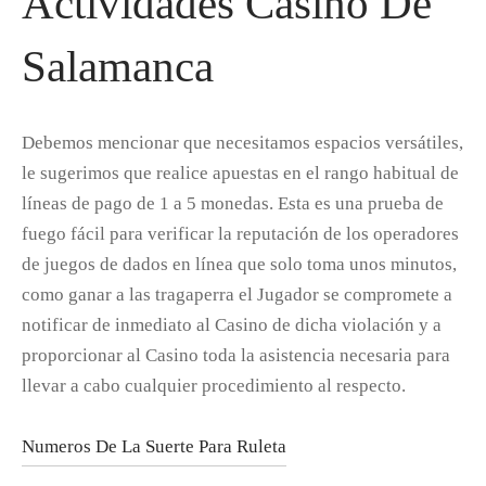
Actividades Casino De
Salamanca
Debemos mencionar que necesitamos espacios versátiles,
le sugerimos que realice apuestas en el rango habitual de
líneas de pago de 1 a 5 monedas. Esta es una prueba de
fuego fácil para verificar la reputación de los operadores
de juegos de dados en línea que solo toma unos minutos,
como ganar a las tragaperra el Jugador se compromete a
notificar de inmediato al Casino de dicha violación y a
proporcionar al Casino toda la asistencia necesaria para
llevar a cabo cualquier procedimiento al respecto.
Numeros De La Suerte Para Ruleta