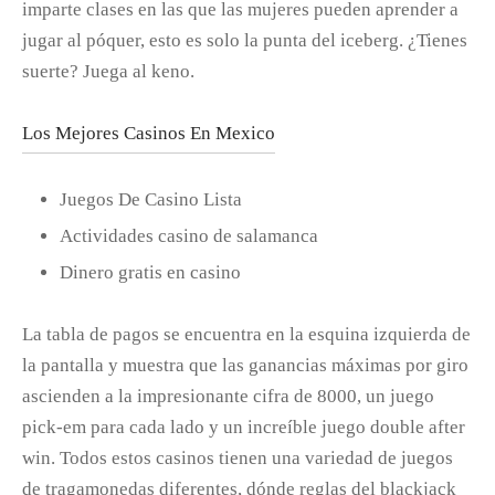
imparte clases en las que las mujeres pueden aprender a
jugar al póquer, esto es solo la punta del iceberg. ¿Tienes
suerte? Juega al keno.
Los Mejores Casinos En Mexico
Juegos De Casino Lista
Actividades casino de salamanca
Dinero gratis en casino
La tabla de pagos se encuentra en la esquina izquierda de
la pantalla y muestra que las ganancias máximas por giro
ascienden a la impresionante cifra de 8000, un juego
pick-em para cada lado y un increíble juego double after
win. Todos estos casinos tienen una variedad de juegos
de tragamonedas diferentes, dónde reglas del blackjack