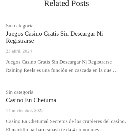
Related Posts
Sin categoría
Juegos Casino Gratis Sin Descargar Ni
Registrarse
23 abril, 2024
Juegos Casino Gratis Sin Descargar Ni Registrarse
Raining Reels es una función en cascada en la que …
Sin categoría
Casino En Chetumal
14 noviembre, 2023
Casino En Chetumal Secretos de los crupieres del casino.
El martillo bárbaro smash te da 4 comodines…