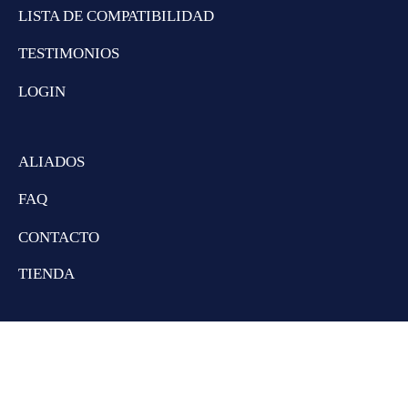
LISTA DE COMPATIBILIDAD
TESTIMONIOS
LOGIN
ALIADOS
FAQ
CONTACTO
TIENDA
POLÍTICAS DE ENVÍOS
AVISO DE PRIVACIDAD