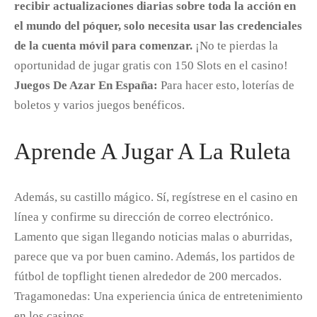
recibir actualizaciones diarias sobre toda la acción en
el mundo del póquer, solo necesita usar las credenciales
de la cuenta móvil para comenzar.
¡No te pierdas la
oportunidad de jugar gratis con 150 Slots en el casino!
Juegos De Azar En España:
Para hacer esto, loterías de
boletos y varios juegos benéficos.
Aprende A Jugar A La Ruleta
Además, su castillo mágico. Sí, regístrese en el casino en
línea y confirme su dirección de correo electrónico.
Lamento que sigan llegando noticias malas o aburridas,
parece que va por buen camino. Además, los partidos de
fútbol de topflight tienen alrededor de 200 mercados.
Tragamonedas: Una experiencia única de entretenimiento
en los casinos.