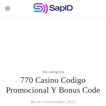
Sin categoría
770 Casino Codigo
Promocional Y Bonus Code
By on
14 noviembre, 2023