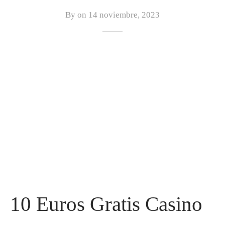
By on
14 noviembre, 2023
10 Euros Gratis Casino